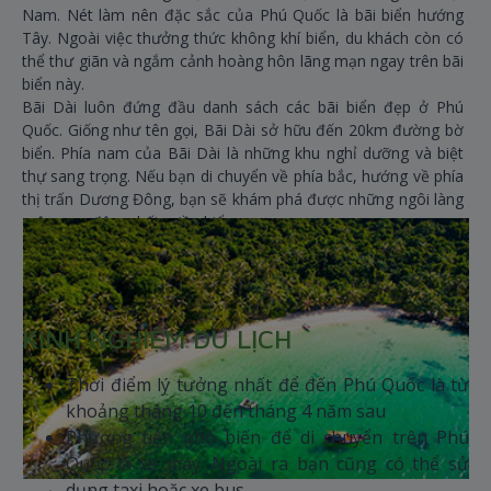
Nam. Nét làm nên đặc sắc của Phú Quốc là bãi biển hướng
Tây. Ngoài việc thưởng thức không khí biển, du khách còn có
thể thư giãn và ngắm cảnh hoàng hôn lãng mạn ngay trên bãi
biển này.
Bãi Dài luôn đứng đầu danh sách các bãi biển đẹp ở Phú
Quốc. Giống như tên gọi, Bãi Dài sở hữu đến 20km đường bờ
biển. Phía nam của Bãi Dài là những khu nghỉ dưỡng và biệt
thự sang trọng. Nếu bạn di chuyển về phía bắc, hướng về phía
thị trấn Dương Đông, bạn sẽ khám phá được những ngôi làng
mộc mạc đậm chất miền biển.
Nếu Bãi Dài được biết đến nhiều nhất thì Bãi Sao chính là bãi
biển đẹp nhất. Nằm ở phía Nam của Phú Quốc, cách An Thới
vài cây số, Bãi Sao hiện lên với những cây cọ đung đưa, làn
nước trong vắt và bãi cát trắng mịn hệt như cánh cổng thiên
KINH NGHIỆM DU LỊCH
đường. Bãi Sao yên tĩnh hơn Bãi Dài với một ít nhà hàng và
khách sạn nhỏ ẩn mình trong khu rừng xanh mướt.
Thời điểm lý tưởng nhất để đến Phú Quốc là từ
khoảng tháng 10 đến tháng 4 năm sau
Phương tiện phổ biến để di chuyển trên Phú
Quốc là xe máy. Ngoài ra bạn cũng có thể sử
dụng taxi hoặc xe bus