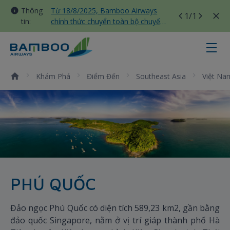
Thông
Từ 18/8/2025, Bamboo Airways
1
/1
tin:
chính thức chuyển toàn bộ chuyến
bay nội địa sang nhà ga T3 Tân
Sơn Nhất
Phú Quốc - Bamboo Airways
Khám Phá
Điểm Đến
Southeast Asia
Việt Na
PHÚ QUỐC
Đảo ngọc Phú Quốc có diện tích 589,23 km2, gần bằng
đảo quốc Singapore, nằm ở vị trí giáp thành phố Hà