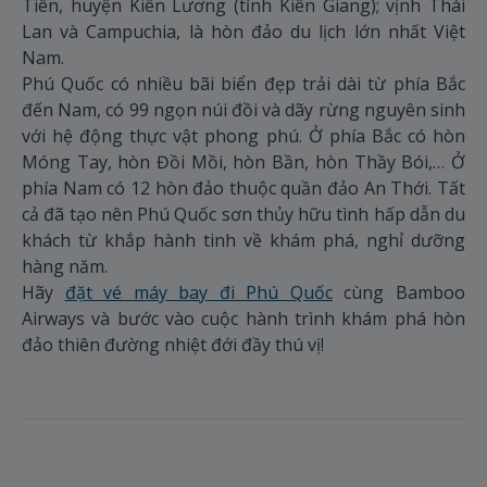
Tiên, huyện Kiên Lương (tỉnh Kiên Giang); vịnh Thái
Lan và Campuchia, là hòn đảo du lịch lớn nhất Việt
Nam.
Phú Quốc có nhiều bãi biển đẹp trải dài từ phía Bắc
đến Nam, có 99 ngọn núi đồi và dãy rừng nguyên sinh
với hệ động thực vật phong phú. Ở phía Bắc có hòn
Móng Tay, hòn Đồi Mồi, hòn Bần, hòn Thầy Bói,… Ở
phía Nam có 12 hòn đảo thuộc quần đảo An Thới. Tất
cả đã tạo nên Phú Quốc sơn thủy hữu tình hấp dẫn du
khách từ khắp hành tinh về khám phá, nghỉ dưỡng
hàng năm.
Hãy
đặt vé máy bay đi Phú Quốc
cùng Bamboo
Airways và bước vào cuộc hành trình khám phá hòn
đảo thiên đường nhiệt đới đầy thú vị!