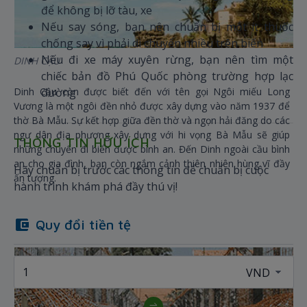
để không bị lỡ tàu, xe
Nếu say sóng, bạn nên chuẩn bị một ít thuốc
chống say vì phải di chuyển nhiều trên biển
Nếu đi xe máy xuyên rừng, bạn nên tìm một
DINH CẬU
chiếc bản đồ Phú Quốc phòng trường hợp lạc
Dinh Cậu còn được biết đến với tên gọi Ngôi miếu Long
đường
Vương là một ngôi đền nhỏ được xây dựng vào năm 1937 để
thờ Bà Mẫu. Sự kết hợp giữa đền thờ và ngọn hải đăng do các
ngư dân địa phương xây dựng với hi vọng Bà Mẫu sẽ giúp
THÔNG TIN HỮU ÍCH
những chuyến đi biển được bình an. Đến Dinh ngoài cầu bình
an cho gia đình, bạn còn ngắm cảnh thiên nhiên hùng vĩ đầy
Hãy chuẩn bị trước các thông tin để chuẩn bị cuộc
ấn tượng.
hành trình khám phá đầy thú vị!
Quy đổi tiền tệ