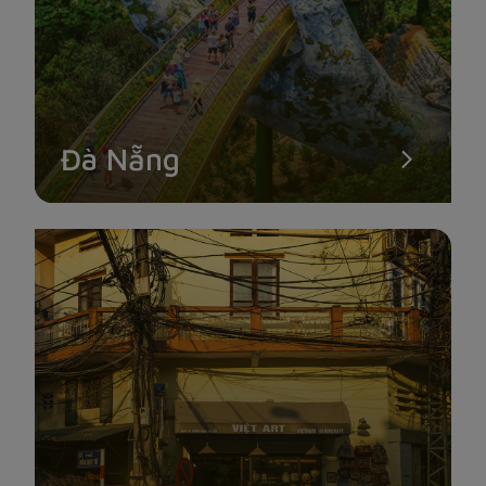
nước mắm tỏi ớt, chấm rau, nêm gia vị thịt,... Ở Phú Quốc, có
3 nhà thùng nước mắm nổi tiếng đó là Nước mắm Thịnh
Phát; Nước mắm Khải Hoàn; Nước mắm Phụng Hưng và
nhiều nhà thùng truyền thống khác.
Đà Nẵng
TRẠI CHÓ PHÚ QUỐC
Nếu bạn quan tâm và yêu thích chó thì trại chó Phú Quốc là
điểm dừng chân không thể bỏ lỡ. Trại chó Phú Quốc nằm ở xã
Cửa Dương, cách thị trấn Dương Đông chỉ 10 phút đi xe. Tại
đây, du khách sẽ được tham quan khuôn viên rộng chia làm