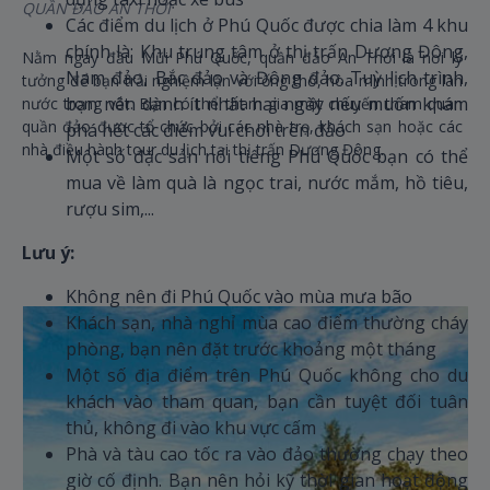
QUẦN ĐẢO AN THỚI
Các điểm du lịch ở Phú Quốc được chia làm 4 khu
chính là: Khu trung tâm ở thị trấn Dương Đông,
Nằm ngay đầu Mũi Phú Quốc, quần đảo An Thới là nơi lý
Nam đảo, Bắc đảo và Đông đảo. Tuỳ lịch trình,
tưởng để bạn trải nghiệm lặn với ống thở, hòa mình trong làn
bạn nên dành ít nhất hai ngày nếu muốn khám
nước trong vắt. Bạn có thể tham gia một chuyến tham quan
quần đảo được tổ chức bởi các nhà trọ, khách sạn hoặc các
phá hết các điểm vui chơi trên đảo
nhà điều hành tour du lịch tại thị trấn Dương Đông.
Một số đặc sản nổi tiếng Phú Quốc bạn có thể
mua về làm quà là ngọc trai, nước mắm, hồ tiêu,
rượu sim,...
Lưu ý:
Không nên đi Phú Quốc vào mùa mưa bão
Khách sạn, nhà nghỉ mùa cao điểm thường cháy
phòng, bạn nên đặt trước khoảng một tháng
Một số địa điểm trên Phú Quốc không cho du
khách vào tham quan, bạn cần tuyệt đối tuân
thủ, không đi vào khu vực cấm
Phà và tàu cao tốc ra vào đảo thường chạy theo
giờ cố định. Bạn nên hỏi kỹ thời gian hoạt động