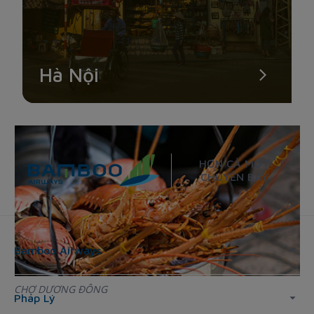
các khu: hoang dã, chuồng giống, sinh sản, huấn luyện, biểu
diễn leo vượt rào, trường đua, nhà nấu ăn, khu điều dưỡng, trị
bệnh và khu nghĩa trang cho chó.
Chó Phú Quốc là loài chó bản địa duy nhất tại đảo Phú Quốc,
nổi tiếng thông minh, dễ dạy và trung thành với chủ nhân.
Hà Nội
Điều này khiến cho loài chó đã hiếm lại càng quý, và mang giá
trị cao.
HƠN CẢ MỘT
CHUYẾN BAY
Bamboo Airways
CHỢ DƯƠNG ĐÔNG
Pháp Lý