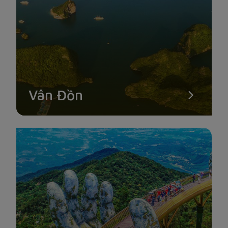
Vân Đồn
NHÀ THÙNG NƯỚC MẮM
Du lịch Phú Quốc, bạn không thể không đến tham quan 1 nhà
thùng nước mắm, nơi người dân địa phương vẫn thường dùng
để ủ những thùng chứa cá cơm loại hảo hạng để làm mắm.
Nước mắm Phú Quốc từ lâu đã nổi tiếng cả trong và ngoài
nước không chỉ nhờ độ đạm cao, có màu, mùi, vị thơm ngon
đặc trưng mà còn bởi truyền thống làm nước mắm lâu đời
của người dân nơi đây.
Ngày nay, hầu như trong mâm cơm gia đình Việt đều có chén