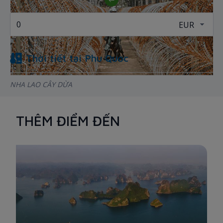
Thời tiết tại
Phu Quoc
NHA LAO CÂY DỪA
Nhà lao cây dừa Phú Quốc là địa điểm tham quan dành cho
những ai yêu thích lịch sử. Trong chiến tranh Việt Nam, tù binh
THÊM ĐIỂM ĐẾN
chiến tranh tại Trại giam tù binh Phú Quốc đã phải chịu những
hình phạt rất khủng khiếp. Đến đây, bạn có thể quan sát thấy
nhà trưng bày hiện vật xây hai tầng và khu trưng bày ngoài
trời những hiện vật nguyên gốc và hầu như giữ nguyên vị trí.