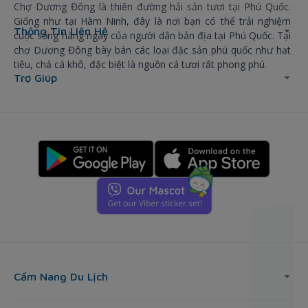
Chợ Dương Đông là thiên đường hải sản tươi tại Phú Quốc.
Giống như tại Hàm Ninh, đây là nơi bạn có thể trải nghiệm
Thông Tin Liên Hệ
cuộc sống hàng ngày của người dân bản địa tại Phú Quốc. Tại
chợ Dương Đông bày bán các loại đặc sản phú quốc như hạt
tiêu, chả cá khô, đặc biệt là nguồn cá tươi rất phong phú.
Trợ Giúp
Cẩm Nang Du Lịch