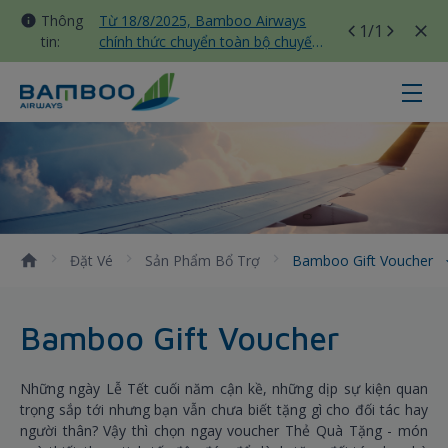
Thông
Từ 18/8/2025, Bamboo Airways
1
/1
tin:
chính thức chuyển toàn bộ chuyến
bay nội địa sang nhà ga T3 Tân
Sơn Nhất
Bamboo Gift Voucher - Bamboo Ai
Đặt Vé
Sản Phẩm Bổ Trợ
Bamboo Gift Voucher
Bamboo Gift Voucher
Những ngày Lễ Tết cuối năm cận kề, những dịp sự kiện quan
trọng sắp tới nhưng bạn vẫn chưa biết tặng gì cho đối tác hay
người thân? Vậy thì chọn ngay voucher Thẻ Quà Tặng - món