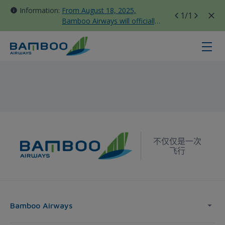
Information:
From August 18, 2025,
1
/1
Bamboo Airways will officially
move all domestic flights to
Tan Son Nhat Terminal T3
芽莊 - 東京-成田 - Bamboo Airways
不仅仅是一次
飞行
Bamboo Airways