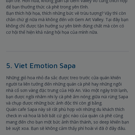
bạn trẻ. Hơn nữa, không gian tại Gem Valley vô cùng thích hợp
để bạn thưởng thức cà phê trong yên tĩnh.
Bạn thích hội họa, thích những bức vẽ trừu tượng? Vậy thì còn
chần chừ gì nữa mà không đến với Gem Art Valley. Tại đây bạn
không chỉ được tận hưởng sự yên bình đúng chất mà còn có
cơ hội thể hiện khả năng hội họa của mình nữa.
5. Viet Emotion Sapa
Những giỏ hoa nhỏ đa sắc được treo trước cửa quán khiến
người ta liên tưởng đến những quán cà phê hay những ngôi
nhà cổ sơn vàng đặc trưng của Hội An. Vào một ngày trời lạnh,
bạn được ngồi nhâm nhi ly cà phê ấm nóng giữa núi rừng Sapa
và chụp được những bức ảnh độc thì còn gì bằng.
Quán cafe Sapa này sẽ rất phù hợp với những du khách thích
check in và hoa lá bởi bất cứ góc nào của quán cà phê cũng
mang đến cho bạn một bức ảnh thần thánh, so deep khiến bạn
bè xuýt xoa. Bạn sẽ không cảm thấy phí hoài vì đã ở đây đâu.