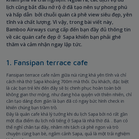
lịch cũng bắt đầu nở rộ ở đã tạo nên sự phong phú
và hấp dẫn bởi chuỗi quán cà phê view siêu đẹp, yên
tĩnh và chất lượng. Vì vậy, trong bài viết này,
Bamboo Airways cung cấp đến bạn đầy đủ thông tin
về các quán cafe đẹp ở Sapa khiến bạn phải ghé
thăm và cảm nhận ngay lập tức.
1. Fansipan terrace cafe
Fansipan terrace cafe nằm giữa núi rừng khá yên tĩnh và chỉ
cách nhà thờ Sapa khoảng 700m mà thôi. Du khách, đặc biệt
là các bạn trẻ khi đến đây sẽ bị chinh phục hoàn toàn bởi
không gian thơ mộng, như đang hòa quyện với thiên nhiên, chỉ
cần tạo dáng đơn giản là bạn đã có ngay bức hình check in
khiến chúng bạn trầm trồ.
Đây là quán cafe khá lý tưởng khi du lịch Sapa bởi nó rất gần
một địa điểm du lịch nổi tiếng ở Sapa là nhà thờ đá. . Bạn có
thể nghỉ chân tại đây, nhâm nhi tách cà phê ngon và trò
chuyện cùng bạn bè, ngắm cảnh Sapa, quả là một trải nghiệm