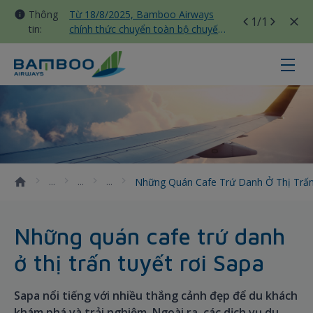
Thông
Từ 18/8/2025, Bamboo Airways
1
/1
tin:
chính thức chuyển toàn bộ chuyến
bay nội địa sang nhà ga T3 Tân
Sơn Nhất
Những quán cafe trứ danh ở thị tr
Những Quán Cafe Trứ Danh Ở Thị Trấn
Những quán cafe trứ danh
ở thị trấn tuyết rơi Sapa
Sapa nổi tiếng với nhiều thắng cảnh đẹp để du khách
khám phá và trải nghiệm. Ngoài ra, các dịch vụ du