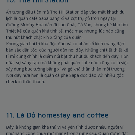
Ấn tượng đầu tiên mà The Hill Station đập vào mắt khách du
lịch là quán cafe Sapa bằng xỉ và cột trụ gỗ tròn ngay tại
đường Mường Hoa dẫn đi Lao Chải, Tả Van, không hề khó tìm.
Thiết kế của quán khá tinh tế, mộc mạc nhưng lúc nào cũng
thu hút khách chật kín 2 tầng của quán.
Không gian bài trí khá độc đáo và có phần cổ kính mang đậm
bản sắc dân tộc của người dân nơi đây. Những chi tiết thiết kế
tỉ mỉ cũng chính là điểm nổi bật thu hút du khách đến đây. Hơn
nữa, sự sáng tạo mà không phải quán cafe nào cũng có là việc
xây dựng bức tường bằng xỉ và gỗ khá thân thiện môi trường.
Nơi đây hứa hẹn là quán cà phê Sapa độc đáo với nhiều góc
check in thần thánh.
11. Lá Đỏ homestay and coffee
Đây là không gian khá thú vị và yên tĩnh được nhiều người ví
như nàng công chúa mơ màng trong rừng sâu. Quán được đặt