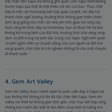
Đặt chân đến Sapa mà không ghé quán cafe Sapa Viettrekking
home Sapa quả thật là một thiếu sót lớn của bạn. Thực chất
đây là một căn homestay kết hợp quán cà phê, nơi đây trở
thành chốn nghỉ dưỡng, thưởng thức không gian thiên nhiên
bình lặng giống như một căn nhà yên tĩnh giữa núi rừng vậy.
Buổi sáng khi thức dậy tại homestay, bạn sẽ được hít hà bầu
không khí trong lành của đất trời, thưởng thức bữa sáng cùng
tách cà phê trong cái lạnh đặc trưng của Sapa. Ngồi trên quán
cà phê ngắm nhìn sự chuyển động của con người và đất trời
xung quanh, chắc hẳn là trải nghiệm không tồi cho một chuyến
đi thanh xuân.
4. Gem Art Valley
Gem Art Valley được mệnh danh là quán cafe đẹp ở Sapa mà
bạn không thể không tới khi đã đặt chân đến Sapa. Gem Art
Valley với thiết kế không gian đơn giản, mộc mạc kết hợp cùng
những bức tranh đặc biệt là địa điểm chụp hình lý tưởng cho