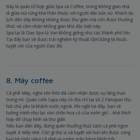
Đây là quán tổ hợp giữa Spa và Coffee, trong không gian nhà
lá giữa núi rừng khá thân thuộc với người dân bản xứ. Khách du
lịch đến đây không những được thư giãn mà còn được thưởng
thức và cảm nhận không gian khá đặc biệt này.
Spa tại lá Dao Spa tả Van không giống như các thành phố lớn.
Tại đây bạn sẽ được trải nghiệm kỹ thuật tắm bằng lá thuốc
tuyệt vời của người Dao đỏ.
8. Mây coffee
Cà phê Mây, nghe tên thôi đã cảm nhận được sự lãng mạn
trong nó. Quán cafe Sapa này có địa chỉ tại số 2 Fansipan thu
hút chủ yếu là khách nước ngoài. Khi ngồi tại đây, bạn sẽ
tưởng mình như lạc vào chốn hoa cỏ của vườn gió… khá thích
hợp để chụp hình và thư giãn.
Nếu bạn đến đây, đừng quên thưởng thức tách cà phê ngon
tuyệt ở Mây nhé. Còn gì thú vị và tuyệt vời hơn khi được cùng
bạn bè ngồi uống cà phê và ngắm mây bồng bềnh trôi.