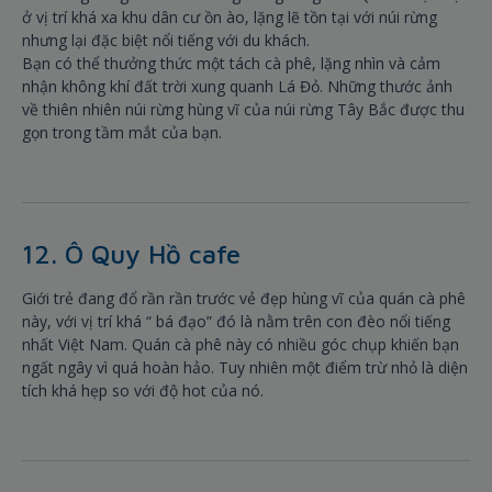
ở vị trí khá xa khu dân cư ồn ào, lặng lẽ tồn tại với núi rừng
nhưng lại đặc biệt nổi tiếng với du khách.
Bạn có thể thưởng thức một tách cà phê, lặng nhìn và cảm
nhận không khí đất trời xung quanh Lá Đỏ. Những thước ảnh
về thiên nhiên núi rừng hùng vĩ của núi rừng Tây Bắc được thu
gọn trong tầm mắt của bạn.
12. Ô Quy Hồ cafe
Giới trẻ đang đổ rần rần trước vẻ đẹp hùng vĩ của quán cà phê
này, với vị trí khá “ bá đạo” đó là nằm trên con đèo nổi tiếng
nhất Việt Nam. Quán cà phê này có nhiều góc chụp khiến bạn
ngất ngây vì quá hoàn hảo. Tuy nhiên một điểm trừ nhỏ là diện
tích khá hẹp so với độ hot của nó.