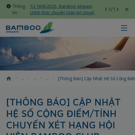
Thông
Từ 18/8/2025, Bamboo Airways
1
/1
tin:
chính thức chuyển toàn bộ chuyến
bay nội địa sang nhà ga T3 Tân
Sơn Nhất
[Thông báo] Cập nhật hệ số cộng 
[Thông Báo] Cập Nhật Hệ Số Cộng Điể
[THÔNG BÁO] CẬP NHẬT
HỆ SỐ CỘNG ĐIỂM/TÍNH
CHUYẾN XÉT HẠNG HỘI