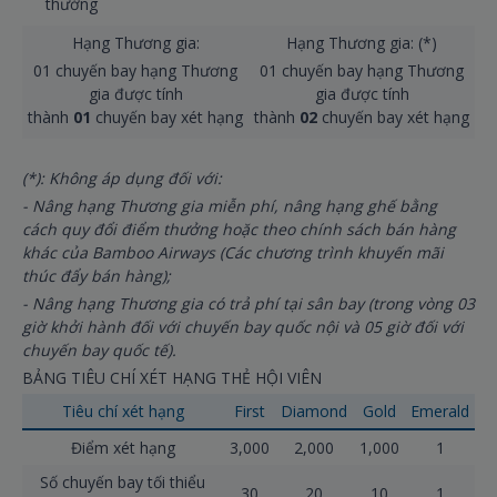
thưởng
Hạng Thương gia:
Hạng Thương gia: (*)
01 chuyến bay hạng Thương
01 chuyến bay hạng Thương
gia được tính
gia được tính
thành
01
chuyến bay xét hạng
thành
02
chuyến bay xét hạng
(*): Không áp dụng đối với:
- Nâng hạng Thương gia miễn phí, nâng hạng ghế bằng
cách quy đổi điểm thưởng hoặc theo chính sách bán hàng
khác của Bamboo Airways (Các chương trình khuyến mãi
thúc đẩy bán hàng);
- Nâng hạng Thương gia có trả phí tại sân bay (trong vòng 03
giờ khởi hành đối với chuyến bay quốc nội và 05 giờ đối với
chuyến bay quốc tế).
BẢNG TIÊU CHÍ XÉT HẠNG THẺ HỘI VIÊN
Tiêu chí xét hạng
First
Diamond
Gold
Emerald
Điểm xét hạng
3,000
2,000
1,000
1
Số chuyến bay tối thiểu
30
20
10
1