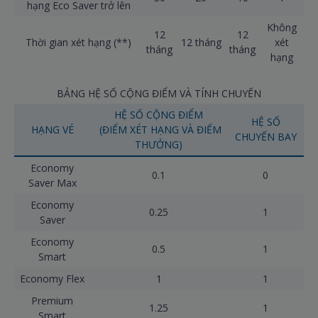
hạng Eco Saver trở lên
Không
12
12
Thời gian xét hạng (**)
12 tháng
xét
tháng
tháng
hạng
BẢNG HỆ SỐ CỘNG ĐIỂM VÀ TÍNH CHUYẾN
HỆ SỐ CỘNG ĐIỂM
HỆ SỐ
HẠNG VÉ
(ĐIỂM XÉT HẠNG VÀ ĐIỂM
CHUYẾN BAY
THƯỞNG)
Economy
0.1
0
Saver Max
Economy
0.25
1
Saver
Economy
0.5
1
Smart
Economy Flex
1
1
Premium
1.25
1
Smart