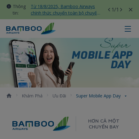
Thông
Từ 18/8/2025, Bamboo Airways
1
/1
tin:
chính thức chuyển toàn bộ chuyến
bay nội địa sang nhà ga T3 Tân
Sơn Nhất
Super Mobile App Day - Bamboo A
Khám Phá
Ưu Đãi
Super Mobile App Day
HƠN CẢ MỘT
CHUYẾN BAY