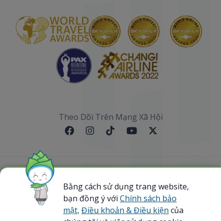
Theo Dõi Trên Mạng Xã Hội
Sơ đồ website
Bằng cách sử dụng trang website,
bạn đồng ý với
Chính sách bảo
@ 2023 Bamboo Airways Copyright. All Rights
Reserved.
mật,
Điều khoản & Điều kiện
của
Business Registration Code: 0107867370