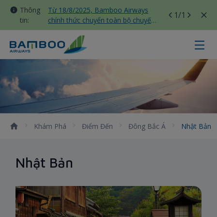
Thông
Từ 18/8/2025, Bamboo Airways
1
/1
tin:
chính thức chuyển toàn bộ chuyến
bay nội địa sang nhà ga T3 Tân
Sơn Nhất
Nhật bản - Bamboo Airways
Khám Phá
Điểm Đến
Đông Bắc Á
Nhật Bản
Nhật Bản