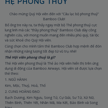
HỆ PHONG THUỶ
Chào mừng Quý Hội viên đến với “Câu lạc bộ phong thuỷ”
Bamboo Club!
Bổ ống tre này ra, ta thấy ngay một bộ Thẻ phong thuỷ cực
lung linh mà các “thầy phong thuỷ” Bamboo Club dày công
nghiên cứu, với mong muốn mang đến nhiều phú quý, tài lộc
và sức khoẻ cho Quý Hội viên.
Cùng chọn cho mình tấm thẻ Bamboo Club hợp mệnh để đón
nhận những năng lượng tốt đẹp từ vũ trụ nhé!
Thẻ Hội viên phong thuỷ là gì?
Thẻ Hội viên phong thuỷ là Thẻ ảo Hội viên hiển thị trên ứng
dụng di động của Bamboo Airways. Hội viên sẽ được lựa chọn
thẻ theo:
1. NGŨ HÀNH:
Kim, Mộc, Thuỷ, Hoả, Thổ
2. CUNG HOÀNG ĐẠO:
Bạch Dương, Kim Ngưu, Song Tử, Cự Giải, Sư Tử, Xử Nữ,
Thiên Bình, Thiên Yết, Nhân Mã, Ma Kết, Bảo Bình và Song
Ngư