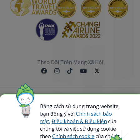
Theo Dõi Trên Mạng Xã Hội
Sơ đồ website
Bằng cách sử dụng trang website,
bạn đồng ý với
Chính sách bảo
@ 2023 Bamboo Airways Copyright. All Rights
Reserved.
mật,
Điều khoản & Điều kiện
của
Business Registration Code: 0107867370
chúng tôi và việc sử dụng cookie
theo
Chính sách cookie
của chúng