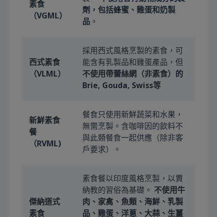
素食
劑，包括蜂蜜、雞蛋和奶製
（VGML）
品
。
採用西式風格烹製的素食，可
西式素食
能含有乳製品和雞蛋產品，但
（VLML）
不使用帶蕾絲網（非素食）的
Brie, Gouda, Swiss等
餐食只使用新鮮蔬菜和水果，
新鮮素食
無需烹製。含咖啡因的飲料不
餐
與此類餐食一起供應（除非客
（RVML)
戶要求）。
素食餐以印度風格烹製，以賈
納教的習俗為基礎。
不使用牛
傑納道式
肉、家禽、魚類、海鮮、乳製
素食
品、雞蛋、洋蔥、大蒜、生薑