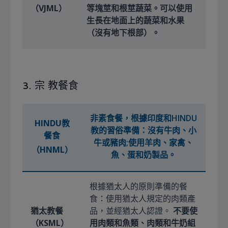
（VJML）
等塊莖和根莖蔬菜。可以使用
生長在地面上的蔬菜和水果
（沒有地下根部）。
3. 宗 教餐食
非素食餐，根據印度和HINDU
HINDU教
教的習俗準備：沒有牛肉、小
餐食
牛或豬肉;使用羊肉、家禽、
（HNML）
魚、蛋和奶製品。
根據猶太人的原則準備的餐
食：使用猶太人規定的肉類產
猶太教餐
品，並經猶太人認證。
不要使
（KSML）
用肉類和魚類、肉類和牛奶組