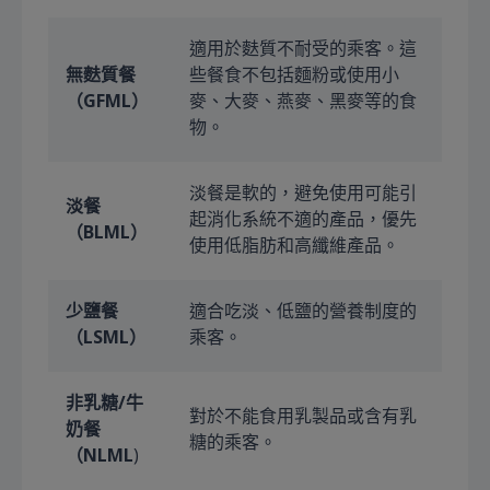
適用於麩質不耐受的乘客。這
無麩質餐
些餐食不包括麵粉或使用小
（GFML）
麥、大麥、燕麥、黑麥等的食
物。
淡餐是軟的，避免使用可能引
淡餐
起消化系統不適的產品，優先
（BLML）
使用低脂肪和高纖維產品。
少鹽餐
適合吃淡、低鹽的營養制度的
（LSML）
乘客。
非乳糖/牛
對於不能食用乳製品或含有乳
奶餐
糖的乘客。
（NLML
)