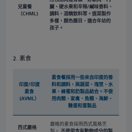
兒童餐
臟、硬水果和辛辣/鹹味香料、
（CHML
)
調料、酒精飲料等。道菜製作
多樣，顏色醒目，適合年幼的
孩子。
2. 素食
素食餐採用一些來自印度的香
印度/印度
料和調料，與蔬菜、塊莖、水
素食
果、蜂蜜和奶製品結合。
不使
(AVML）
用肉類、家禽、魚類、海鮮、
雞蛋和蛋製品
嚴格的素食採用西式風格烹
西式嚴格
製。
不使用含有動物成分的製