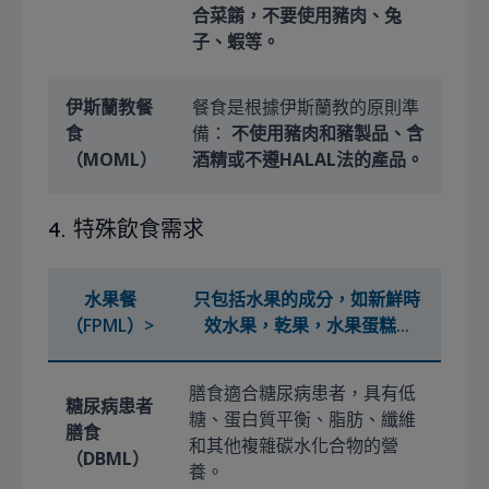
合菜餚，不要使用豬肉、兔
子、蝦等。
伊斯蘭教餐
餐食是根據伊斯蘭教的原則準
食
備：
不使用豬肉和豬製品、含
（MOML）
酒精或不遵HALAL法的產品。
4. 特殊飲食需求
水果餐
只包括水果的成分，如新鮮時
（FPML）>
效水果，乾果，水果蛋糕...
膳食適合糖尿病患者，具有低
糖尿病患者
糖、蛋白質平衡、脂肪、纖維
膳食
和其他複雜碳水化合物的營
（DBML）
養。