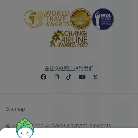
在社交媒體上追蹤我們
Sitemap
@ 2023 Bamboo Airways Copyright. All Rights
Reserved.
Business Registration Code: 010786737