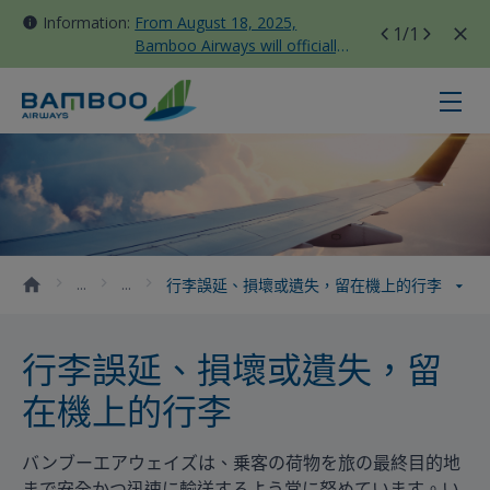
Information:
From August 18, 2025,
1
/1
Bamboo Airways will officially
move all domestic flights to
Tan Son Nhat Terminal T3
行李誤延、損壞或遺失，留在機上的行李 - 
行李誤延、損壞或遺失，留在機上的行李
行李誤延、損壞或遺失，留
在機上的行李
バンブーエアウェイズは、乗客の荷物を旅の最終目的地
まで安全かつ迅速に輸送するよう常に努めています。い