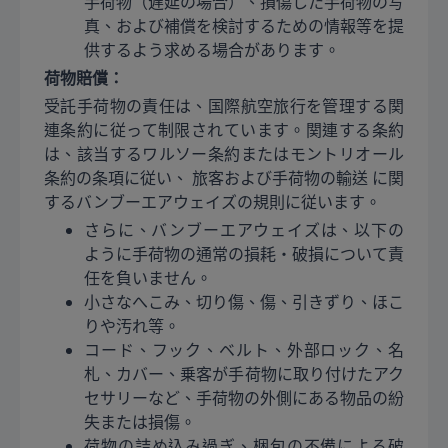
手荷物（遅延の場合）、損傷した手荷物の写
真、および補償を検討するための情報等を提
供するよう求める場合があります。
荷物賠償：
受託手荷物の責任は、国際航空旅行を管理する関
連条約に従って制限されています。関連する条約
は、該当するワルソー条約またはモントリオール
条約の条項に従い、 旅客および手荷物の輸送 に関
するバンブーエアウェイズの規則に従います。
さらに、バンブーエアウェイズは、以下の
ように手荷物の通常の損耗・破損について責
任を負いません。
小さなへこみ、切り傷、傷、引きずり、ほこ
りや汚れ等。
コード、フック、ベルト、外部ロック、名
札、カバー、乗客が手荷物に取り付けたアク
セサリーなど、手荷物の外側にある物品の紛
失または損傷。
荷物の詰め込み過ぎ、梱包の不備による破