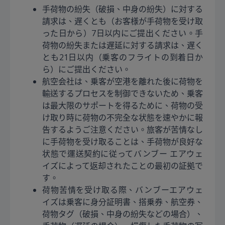
手荷物の紛失（破損、中身の紛失）に対する
請求は、遅くとも（お客様が手荷物を受け取
った日から）7日以内にご提出ください。手
荷物の紛失または遅延に対する請求は、遅く
とも21日以内（乗客のフライトの到着日か
ら）にご提出ください。
航空会社は、乗客が空港を離れた後に荷物を
輸送するプロセスを制御できないため、乗客
は最大限のサポートを得るために、荷物の受
け取り時に荷物の不完全な状態を速やかに報
告するようご注意ください。旅客が苦情なし
に手荷物を受け取ることは、手荷物が良好な
状態で運送契約に従ってバンブー エアウェ
イズによって返却されたことの最初の証拠で
す。
荷物苦情を受け取る際、バンブーエアウェ
イズは乗客に身分証明書、搭乗券、航空券、
荷物タグ（破損、中身の紛失などの場合）、