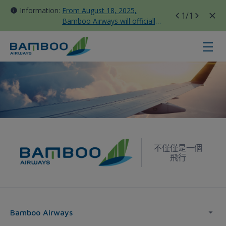
Information:
From August 18, 2025,
1
/1
Bamboo Airways will officially
move all domestic flights to
Tan Son Nhat Terminal T3
商務貴賓室 - Bamboo Airways
不僅僅是一個
飛行
Bamboo Airways