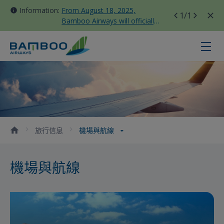
Information:
From August 18, 2025,
1
/1
Bamboo Airways will officially
move all domestic flights to
Tan Son Nhat Terminal T3
機場與航線 - Bamboo Airways
旅行信息
機場與航線
機場與航線