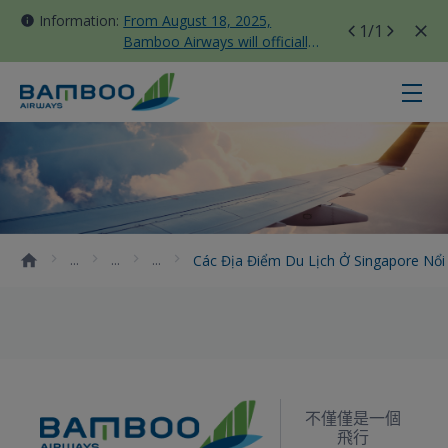
Information:
From August 18, 2025,
1
/1
Bamboo Airways will officially
move all domestic flights to
Tan Son Nhat Terminal T3
Các địa điểm du lịch ở Singapore 
Các Địa Điểm Du Lịch Ở Singapore Nổ
不僅僅是一個
飛行