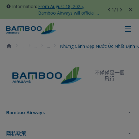
Information:
From August 18, 2025,
1
/1
Bamboo Airways will officially
move all domestic flights to
Tan Son Nhat Terminal T3
Những cảnh đẹp nước Úc nhất địn
Những Cảnh Đẹp Nước Úc Nhất Định 
不僅僅是一個
飛行
Bamboo Airways
隱私政策