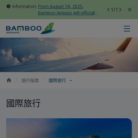
Information:
From August 18, 2025,
1
/1
Bamboo Airways will officially
move all domestic flights to
Tan Son Nhat Terminal T3
國際旅行 - Bamboo Airways
旅行指南
國際旅行
國際旅行