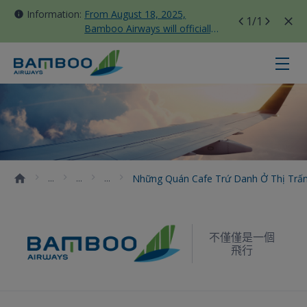
Information:
From August 18, 2025,
1
/1
Bamboo Airways will officially
move all domestic flights to
Tan Son Nhat Terminal T3
Những quán cafe trứ danh ở thị tr
Những Quán Cafe Trứ Danh Ở Thị Trấn
不僅僅是一個
飛行