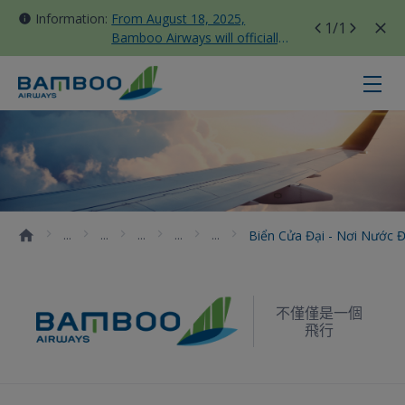
Information:
From August 18, 2025,
1
/1
Bamboo Airways will officially
move all domestic flights to
Tan Son Nhat Terminal T3
Biển Cửa Đại - nơi nước đổi màu 
Biển Cửa Đại - Nơi Nước 
不僅僅是一個
飛行