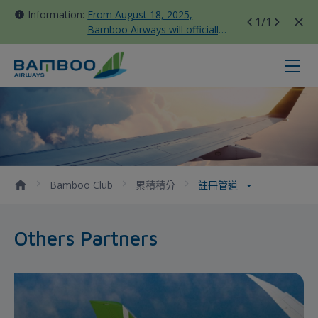
Information:
From August 18, 2025,
1
/1
Bamboo Airways will officially
move all domestic flights to
Tan Son Nhat Terminal T3
註冊管道 - Bamboo Airways
Bamboo Club
累積積分
註冊管道
Others Partners