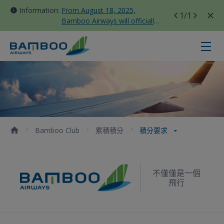
Information:
From August 18, 2025,
1
/1
Bamboo Airways will officially
move all domestic flights to
Tan Son Nhat Terminal T3
積分要求 - Bamboo Airways
Bamboo Club
累積積分
積分要求
不僅僅是一個
飛行