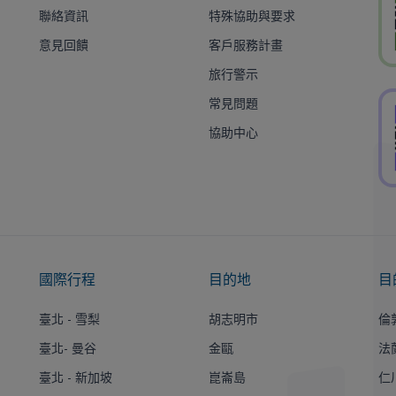
聯絡資訊
特殊協助與要求
意見回饋
客戶服務計畫
旅行警示
常見問題
協助中心
國際行程
目的地
目
臺北 - 雪梨
胡志明市
倫
臺北- 曼谷
金甌
法
臺北 - 新加坡
崑崙島
仁