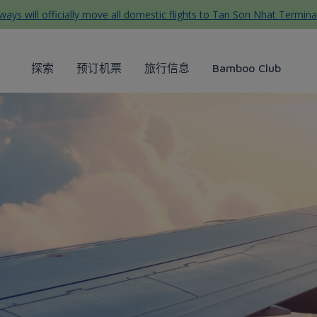
ys will officially move all domestic flights to Tan Son Nhat Termina
探索
预订机票
旅行信息
Bamboo Club
ys