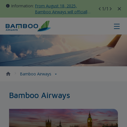
Information:
From August 18, 2025,
1
/1
Bamboo Airways will officially
move all domestic flights to
Tan Son Nhat Terminal T3
Bamboo Airways - Bamboo Airway
Bamboo Airways
Bamboo Airways