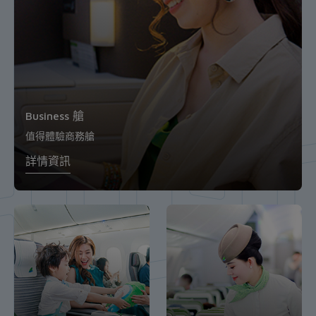
我們的機隊
Business 艙
Premium 艙
Economy 艙
與我們一流的機組一同無盡的體驗
值得體驗商務艙
舒適和價值匯聚之處
盡情旅行，不用擔心價格
詳情資訊
詳情資訊
詳情資訊
詳情資訊