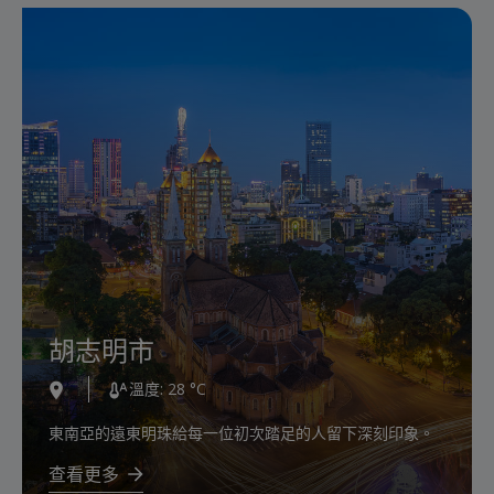
河內
Tokyo
Frankfurt
胡志明市
溫度: 28 °C
溫度: 28 °C
溫度: 28 °C
溫度: 28 °C
被譽為 '越南之心' 的首都河內，保留了風景的壯麗美麗，
擁有繽紛的櫻花季節、壯觀的東京塔和令人驚嘆的富士
位於緬河岸邊的城市，以現代的活力和內在的懷舊情懷不
東南亞的遠東明珠給每一位初次踏足的人留下深刻印象。
帶來多樣的感受和體驗。
山，這個地方已在旅客心中留下了許多難忘的情感。
斷吸引著遊客。
查看更多
查看更多
查看更多
查看更多