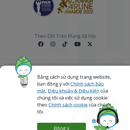
Theo Dõi Trên Mạng Xã Hội
Sơ đồ website
Bằng cách sử dụng trang website,
bạn đồng ý với
Chính sách bảo
@ 2023 Bamboo Airways Copyright. All Rights
Reserved.
mật,
Điều khoản & Điều kiện
của
Business Registration Code: 0107867370
chúng tôi và việc sử dụng cookie
theo
Chính sách cookie
của chúng
tôi.
Đồng ý