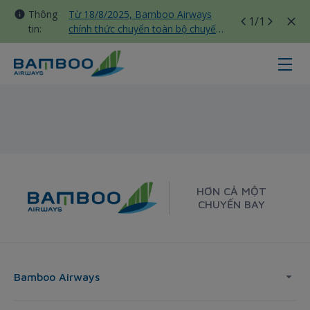
Thông
Từ 18/8/2025, Bamboo Airways
1
/1
tin:
chính thức chuyển toàn bộ chuyến
bay nội địa sang nhà ga T3 Tân
Sơn Nhất
Vinh - Taipei - Bamboo Airways
HƠN CẢ MỘT
CHUYẾN BAY
Bamboo Airways