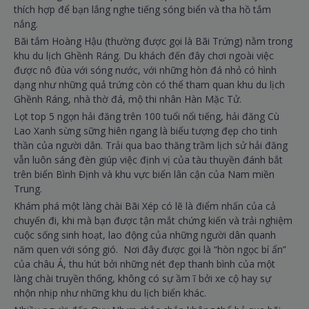
thích hợp để bạn lắng nghe tiếng sóng biển và tha hồ tắm
nắng.
Bãi tắm Hoàng Hậu (thường được gọi là Bãi Trứng) nằm trong
khu du lịch Ghềnh Ráng. Du khách đến đây chơi ngoài việc
được nô đùa với sóng nước, với những hòn đá nhỏ có hình
dạng như những quả trứng còn có thể tham quan khu du lịch
Ghềnh Ráng, nhà thờ đá, mộ thi nhân Hàn Mặc Tử.
Lọt top 5 ngọn hải đăng trên 100 tuổi nổi tiếng, hải đăng Cù
Lao Xanh sừng sững hiên ngang là biểu tượng đẹp cho tinh
thần của người dân. Trải qua bao thăng trầm lịch sử hải đăng
vẫn luôn sáng đèn giúp việc định vị của tàu thuyền đánh bắt
trên biển Bình Định và khu vực biển lân cận của Nam miền
Trung.
Khám phá một làng chài Bãi Xép có lẽ là điểm nhấn của cả
chuyến đi, khi mà bạn được tận mắt chứng kiến và trải nghiệm
cuộc sống sinh hoạt, lao động của những người dân quanh
năm quen với sóng gió. Nơi đây được gọi là “hòn ngọc bí ẩn”
của châu Á, thu hút bởi những nét đẹp thanh bình của một
làng chài truyền thống, không có sự ầm ĩ bởi xe cộ hay sự
nhộn nhịp như những khu du lịch biển khác.