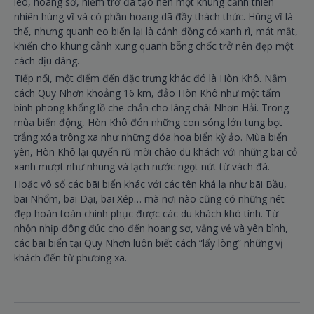
leo, hoang sơ, hiểm trở đã tạo nên một khung cảnh thiên
nhiên hùng vĩ và có phần hoang dã đầy thách thức. Hùng vĩ là
thế, nhưng quanh eo biển lại là cánh đồng cỏ xanh rì, mát mắt,
khiến cho khung cảnh xung quanh bỗng chốc trở nên đẹp một
cách dịu dàng.
Tiếp nối, một điểm đến đặc trưng khác đó là Hòn Khô. Nằm
cách Quy Nhơn khoảng 16 km, đảo Hòn Khô như một tấm
bình phong khổng lồ che chắn cho làng chài Nhơn Hải. Trong
mùa biển động, Hòn Khô đón những con sóng lớn tung bọt
trắng xóa trông xa như những đóa hoa biển kỳ ảo. Mùa biển
yên, Hòn Khô lại quyến rũ mời chào du khách với những bãi cỏ
xanh mượt như nhung và lạch nước ngọt nứt từ vách đá.
Hoặc vô số các bãi biển khác với các tên khá lạ như bãi Bầu,
bãi Nhổm, bãi Dại, bãi Xép… mà nơi nào cũng có những nét
đẹp hoàn toàn chinh phục được các du khách khó tính. Từ
nhộn nhịp đông đúc cho đến hoang sơ, vắng vẻ và yên bình,
các bãi biển tại Quy Nhơn luôn biết cách “lấy lòng” những vị
khách đến từ phương xa.