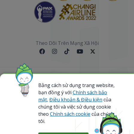
Theo Dõi Trên Mạng Xã Hội
Sơ đồ website
Bằng cách sử dụng trang website,
@ 2023 Bamboo Airways Copyright. All Rights
bạn đồng ý với
Chính sách bảo
Reserved.
mật,
Điều khoản & Điều kiện
của
Business Registration Code: 0107867370
chúng tôi và việc sử dụng cookie
theo
Chính sách cookie
của chúng
tôi.