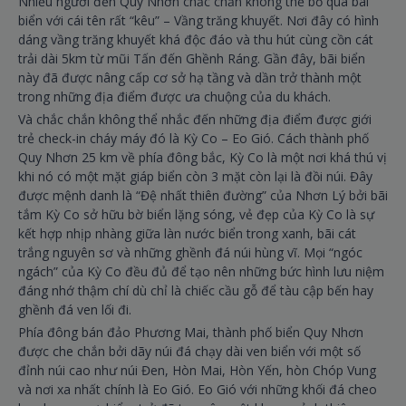
Nhiều người đến Quy Nhơn chắc chắn không thể bỏ qua bãi
biển với cái tên rất “kêu” – Vầng trăng khuyết. Nơi đây có hình
dáng vầng trăng khuyết khá độc đáo và thu hút cùng cồn cát
trải dài 5km từ mũi Tấn đến Ghềnh Ráng. Gần đây, bãi biển
này đã được nâng cấp cơ sở hạ tầng và dần trở thành một
trong những địa điểm được ưa chuộng của du khách.
Và chắc chắn không thể nhắc đến những địa điểm được giới
trẻ check-in cháy máy đó là Kỳ Co – Eo Gió. Cách thành phố
Quy Nhơn 25 km về phía đông bắc, Kỳ Co là một nơi khá thú vị
khi nó có một mặt giáp biển còn 3 mặt còn lại là đồi núi. Đây
được mệnh danh là “Đệ nhất thiên đường” của Nhơn Lý bởi bãi
tắm Kỳ Co sở hữu bờ biển lặng sóng, vẻ đẹp của Kỳ Co là sự
kết hợp nhịp nhàng giữa làn nước biển trong xanh, bãi cát
trắng nguyên sơ và những ghềnh đá núi hùng vĩ. Mọi “ngóc
ngách” của Kỳ Co đều đủ để tạo nên những bức hình lưu niệm
đáng nhớ thậm chí dù chỉ là chiếc cầu gỗ để tàu cập bến hay
ghềnh đá ven lối đi.
Phía đông bán đảo Phương Mai, thành phố biển Quy Nhơn
được che chắn bởi dãy núi đá chạy dài ven biển với một số
đỉnh núi cao như núi Đen, Hòn Mai, Hòn Yến, hòn Chóp Vung
và nơi xa nhất chính là Eo Gió. Eo Gió với những khối đá cheo