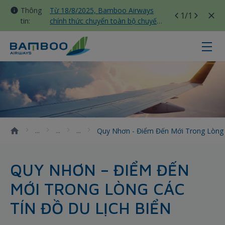
Thông
Từ 18/8/2025, Bamboo Airways
1
/1
tin:
chính thức chuyển toàn bộ chuyến
bay nội địa sang nhà ga T3 Tân
Sơn Nhất
Quy Nhơn - điểm đến mới trong lòn
Quy Nhơn - Điểm Đến Mới Trong Lòng 
QUY NHƠN – ĐIỂM ĐẾN
MỚI TRONG LÒNG CÁC
TÍN ĐỒ DU LỊCH BIỂN