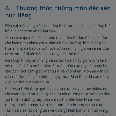
8. Thưởng thức những món đặc sản
nức tiếng
Đến với một vùng biển xinh đẹp thì đương nhiên bạn không thể
bỏ qua các món ăn từ hải sản.
Món cá ninja mới nổi bởi thân mình đen từ đầu đến cuối, được
chế biến theo nhiều cách, nhiều kiểu. Thưởng thức miếng cá
tròn mềm, da béo và trơn tựa sườn non, vị ngọt và sanhs của
nước om cá khiến bất kì ai cũng phải mê mẩn.
Đến Quy Nhơn, ăn miếng bánh xèo tôm nhảy giòm rụm kèm
với rau và chấm nước mắm ớt mằn mặn cay cay sẽ mang lại
cho bạn một cảm giác khá thú vị và khó quên. Món ăn dân dã
này mà được ăn vào những ngày mưa Bình Định thì còn đúng
điệu và khó quên hơn nữa.
Cua Huỳnh Đế được gọi là vua của các loại vua, tuy nhiên, nó
chỉ xuất hiện ở rất ít vùng biển. Muốn thưởng thức món ăn đầy
giá trị dinh dưỡng này, bạn chỉ có thể đến Quy Nhơn vào
tháng 12 đến tháng 3 Âm lịch. Đảm bảo hương vị của cua
Huỳnh Đế sẽ rất đáng tiền và không khiến bạn phải thất vọng.