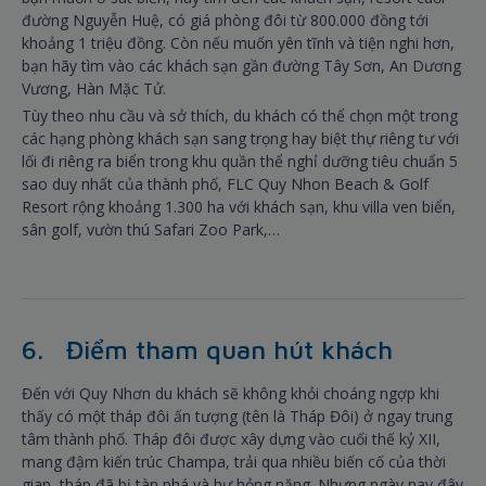
đường Nguyễn Huệ, có giá phòng đôi từ 800.000 đồng tới
khoảng 1 triệu đồng. Còn nếu muốn yên tĩnh và tiện nghi hơn,
bạn hãy tìm vào các khách sạn gần đường Tây Sơn, An Dương
Vương, Hàn Mặc Tử.
Tùy theo nhu cầu và sở thích, du khách có thể chọn một trong
các hạng phòng khách sạn sang trọng hay biệt thự riêng tư với
lối đi riêng ra biển trong khu quần thể nghỉ dưỡng tiêu chuẩn 5
sao duy nhất của thành phố, FLC Quy Nhon Beach & Golf
Resort rộng khoảng 1.300 ha với khách sạn, khu villa ven biển,
sân golf, vườn thú Safari Zoo Park,…
6. Điểm tham quan hút khách
Đến với Quy Nhơn du khách sẽ không khỏi choáng ngợp khi
thấy có một tháp đôi ấn tượng (tên là Tháp Đôi) ở ngay trung
tâm thành phố. Tháp đôi được xây dựng vào cuối thế kỷ XII,
mang đậm kiến trúc Champa, trải qua nhiều biến cố của thời
gian, tháp đã bị tàn phá và hư hỏng nặng. Nhưng ngày nay đây