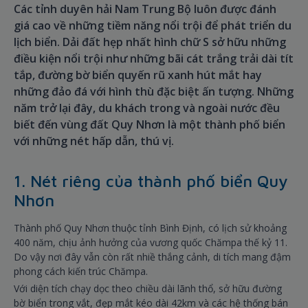
Các tỉnh duyên hải Nam Trung Bộ luôn được đánh
giá cao về những tiềm năng nổi trội để phát triển du
lịch biển. Dải đất hẹp nhất hình chữ S sở hữu những
điều kiện nổi trội như những bãi cát trắng trải dài tít
tắp, đường bờ biển quyến rũ xanh hút mắt hay
những đảo đá với hình thù đặc biệt ấn tượng. Những
năm trở lại đây, du khách trong và ngoài nước đều
biết đến vùng đất Quy Nhơn là một thành phố biển
với những nét hấp dẫn, thú vị.
1. Nét riêng của thành phố biển Quy
Nhơn
Thành phố Quy Nhơn thuộc tỉnh Bình Định, có lịch sử khoảng
400 năm, chịu ảnh hưởng của vương quốc Chămpa thế kỷ 11.
Do vậy nơi đây vẫn còn rất nhiề thắng cảnh, di tích mang đậm
phong cách kiến trúc Chămpa.
Với diện tích chạy dọc theo chiều dài lãnh thổ, sở hữu đường
bờ biển trong vắt, đẹp mắt kéo dài 42km và các hệ thống bán