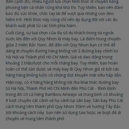
Bên cạnh đó, nhiều người lựa chọn hình thức di chuyển bằng
phương tiện cá nhân cũng khá khả thi. Tuy nhiên, bạn nên đảm
bảo đủ sức khỏe, chắc tay lái để vượt qua những con đèo
hiểm trở. Hình thức này cũng chỉ nên áp dụng đối với các du
khách xuất phát từ các tỉnh phía Nam.
Cuối cùng, sự lựa chọn của đa số du khách trong và ngoài
nước khi đến với Quy Nhơn là máy bay. Là điểm trung chuyển
giữa 2 miền Bắc Nam, để đến với Quy Nhơn bạn có thể dễ
dàng di chuyển đường hàng không với 2 đường bay chính từ
Hà Nội và Thành phố Hồ Chí Minh. Giá vé dao động trong
khoảng 2 triệu/lượt cho mỗi chặng bay. Tuy nhiên, bạn hoàn
toàn có thể săn được vé máy bay đi Quy Nhơn giá rẻ bởi các
hãng hàng không luôn có những đợt khuyến mãi siêu hấp dẫn.
Hiện nay, có 4 hãng hàng không nội địa khai thác đường bay
từ Hà Nội, Thành Phố Hồ Chí Minh đến Phù Cát - Bình Định
trong đó có cả hãng Bamboo Airways và trung bình có khoảng
8 lượt chuyến cất cánh và hạ cánh tại sân bay. Sân bay Phù Cát
cách trung tâm thành phố Quy Nhơn 35km về hướng Tây Bắc.
Với khoảng cách này bạn nên sử dụng taxi hoặc xe buýt để di
chuyển về trung tâm thành phố.