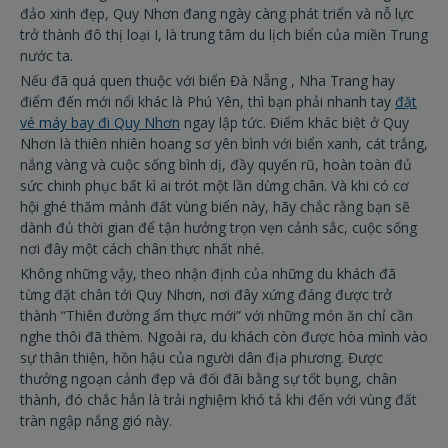
đảo xinh đẹp, Quy Nhơn đang ngày càng phát triển và nỗ lực
trở thành đô thị loại I, là trung tâm du lịch biển của miền Trung
nước ta.
Nếu đã quá quen thuộc với biển Đà Nẵng , Nha Trang hay
điểm đến mới nổi khác là Phú Yên, thì bạn phải nhanh tay
đặt
vé máy bay đi Quy Nhơn
ngay lập tức. Điểm khác biệt ở Quy
Nhơn là thiên nhiên hoang sơ yên bình với biển xanh, cát trắng,
nắng vàng và cuộc sống bình dị, đầy quyến rũ, hoàn toàn đủ
sức chinh phục bất kì ai trót một lần dừng chân. Và khi có cơ
hội ghé thăm mảnh đất vùng biển này, hãy chắc rằng bạn sẽ
dành đủ thời gian để tận hưởng trọn vẹn cảnh sắc, cuộc sống
nơi đây một cách chân thực nhất nhé.
Không những vậy, theo nhận định của những du khách đã
từng đặt chân tới Quy Nhơn, nơi đây xứng đáng được trở
thành “Thiên đường ẩm thực mới” với những món ăn chỉ cần
nghe thôi đã thèm. Ngoài ra, du khách còn được hòa mình vào
sự thân thiện, hồn hậu của người dân địa phương. Được
thưởng ngoạn cảnh đẹp và đối đãi bằng sự tốt bụng, chân
thành, đó chắc hẳn là trải nghiệm khó tả khi đến với vùng đất
tràn ngập nắng gió này.