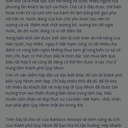
Bún chả cá là một đặc sản nổi tiếng và được nhiều người địa
phương lẫn khách du lịch ưa thích. Chả cá ở đây được chế biến
hoàn toàn từ cá tươi còn sợi bánh thì làm bằng bột gạo pha
với bột mì. Nước dùng của bún chủ yếu được tạo nên từ
xương cá và thêm một chút xương bò, xương lợn để ngọt
nước, do đó nước dùng có vị rất đậm đà.
Rong biển khô vốn được biết đến là một món ăn nổi tiếng của
Hàn Quốc, tuy nhiên, ngay ở Việt Nam cũng có rất nhiều địa
điểm có rong biển ngon không thua kém gì rong biển từ xứ sở
Kim Chi. Bạn có thể chọn đây là món đặc sản mua làm quà
biếu rất hợp lí và cũng dễ dàng có thể tìm được ở các chợ ở
trung tâm thành phố Quy Nhơn.
Còn vô vàn điểm hấp dẫn và đặc biệt khác để nói về thành phố
biển Quy Nhơn xinh đẹp. Chỉ bấy nhiêu thôi đã đủ để lôi kéo
rất nhiều du khách đặt vé máy bay đi Quy Nhơn để được tận
hưởng trọn vẹn thiên đường biển khơi trong tầm tay. Nếu
muốn cảm nhận vẻ đẹp thực sự của biển Việt Nam, chắc chắn
bạn phải ghé Quy Nhơn một lần trong đời.
Trên đây là chia sẻ của Bamboo Airways về tiềm năng du lịch
của thành phố Quy Nhơn để bạn tha hồ tận hưởng. Hãy nhanh