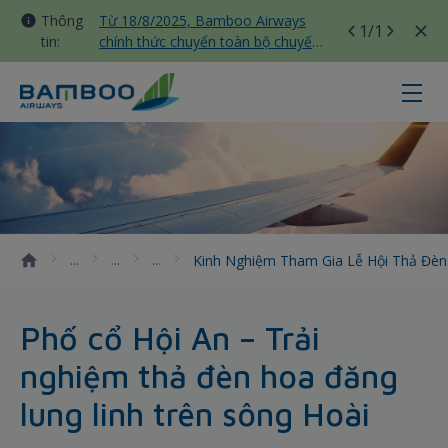
Thông
Từ 18/8/2025, Bamboo Airways
1
/1
tin:
chính thức chuyển toàn bộ chuyến
bay nội địa sang nhà ga T3 Tân
Sơn Nhất
Kinh nghiệm tham gia lễ hội thả 
Kinh Nghiệm Tham Gia Lễ Hội Thả Đè
Phố cổ Hội An – Trải
nghiệm thả đèn hoa đăng
lung linh trên sông Hoài