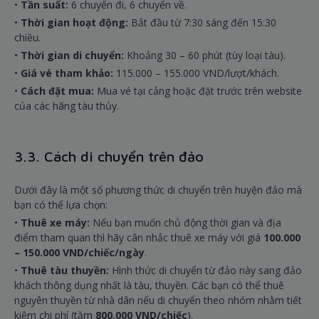
•
Tần
suất:
6 chuyến đi, 6 chuyến về.
•
Thời
gian hoạt động:
Bắt đầu từ 7:30 sáng đến 15:30
chiều.
•
Thời
gian di chuyển:
Khoảng 30 – 60 phút (tùy loại tàu).
•
Giá
vé tham khảo:
115.000 – 155.000 VND/lượt/khách.
•
Cách
đặt mua:
Mua vé tại cảng hoặc đặt trước trên website
của các hãng tàu thủy.
3.3. Cách di chuyển trên đảo
Dưới đây là một số phương thức di chuyển trên huyện đảo mà
bạn có thể lựa chọn:
•
Thuê
xe máy:
Nếu bạn muốn chủ động thời gian và địa
điểm tham quan thì hãy cân nhắc thuê xe máy với giá
100.000
– 150.000 VND/chiếc/ngày
.
•
Thuê
tàu thuyền:
Hình thức di chuyển từ đảo này sang đảo
khách thông dụng nhất là tàu, thuyền. Các bạn có thể thuê
nguyên thuyền từ nhà dân nếu di chuyển theo nhóm nhằm tiết
kiệm chi phí (tầm
800.000 VND/chiếc
).