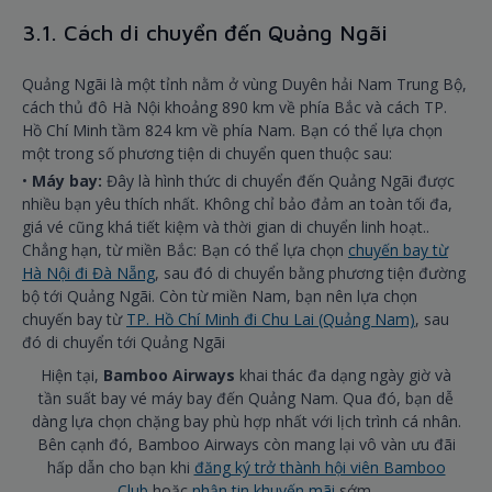
3.1. Cách di chuyển đến Quảng Ngãi
Quảng Ngãi là một tỉnh nằm ở vùng Duyên hải Nam Trung Bộ,
cách thủ đô Hà Nội khoảng 890 km về phía Bắc và cách TP.
Hồ Chí Minh tầm 824 km về phía Nam. Bạn có thể lựa chọn
một trong số phương tiện di chuyển quen thuộc sau:
•
Máy bay:
Đây là hình thức di chuyển đến Quảng Ngãi được
nhiều bạn yêu thích nhất. Không chỉ bảo đảm an toàn tối đa,
giá vé cũng khá tiết kiệm và thời gian di chuyển linh hoạt..
Chẳng hạn, từ miền Bắc: Bạn có thể lựa chọn
chuyến bay từ
Hà Nội đi Đà Nẵng
, sau đó di chuyển bằng phương tiện đường
bộ tới Quảng Ngãi. Còn từ miền Nam, bạn nên lựa chọn
chuyến bay từ
TP. Hồ Chí Minh đi Chu Lai (Quảng Nam)
, sau
đó di chuyển tới Quảng Ngãi
Hiện tại,
Bamboo Airways
khai thác đa dạng ngày giờ và
tần suất bay vé máy bay đến Quảng Nam. Qua đó, bạn dễ
dàng lựa chọn chặng bay phù hợp nhất với lịch trình cá nhân.
Bên cạnh đó, Bamboo Airways còn mang lại vô vàn ưu đãi
hấp dẫn cho bạn khi
đăng ký trở thành hội viên Bamboo
Club
hoặc
nhận tin khuyến mãi
sớm.