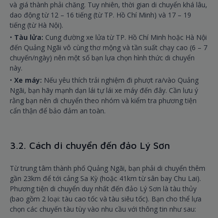
và giá thành phải chăng. Tuy nhiên, thời gian di chuyển khá lâu,
dao động từ 12 – 16 tiếng (từ TP. Hồ Chí Minh) và 17 – 19
tiếng (từ Hà Nội).
•
Tàu lửa:
Cung đường xe lửa từ TP. Hồ Chí Minh hoặc Hà Nội
đến Quảng Ngãi vô cùng thơ mộng và tần suất chạy cao (6 – 7
chuyến/ngày) nên một số bạn lựa chọn hình thức di chuyển
này.
•
Xe máy:
Nếu yêu thích trải nghiệm đi phượt ra/vào Quảng
Ngãi, bạn hãy mạnh dạn lái tự lái xe máy đến đây. Cần lưu ý
rằng bạn nên di chuyển theo nhóm và kiểm tra phương tiện
cẩn thận để bảo đảm an toàn.
3.2. Cách di chuyển đến đảo Lý Sơn
Từ trung tâm thành phố Quảng Ngãi, bạn phải di chuyển thêm
gần 23km để tới cảng Sa Kỳ (hoặc 41km từ sân bay Chu Lai).
Phương tiện di chuyển duy nhất đến đảo Lý Sơn là tàu thủy
(bao gồm 2 loại: tàu cao tốc và tàu siêu tốc). Bạn cho thể lựa
chọn các chuyến tàu tùy vào nhu cầu với thông tin như sau: