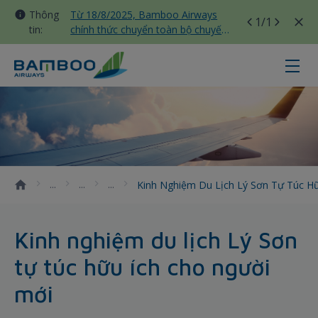
Thông
Từ 18/8/2025, Bamboo Airways
1
/1
tin:
chính thức chuyển toàn bộ chuyến
bay nội địa sang nhà ga T3 Tân
Sơn Nhất
Kinh nghiệm du lịch Lý Sơn tự túc
Kinh Nghiệm Du Lịch Lý Sơn Tự Túc H
Kinh nghiệm du lịch Lý Sơn
tự túc hữu ích cho người
mới