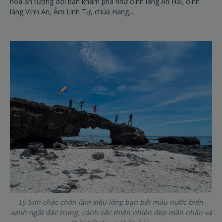
hóa ấn tượng đợi bạn khám phá như đình làng An Hải, đình
làng Vĩnh An, Âm Linh Tự, chùa Hang…
Lý Sơn chắc chắn làm xiêu lòng bạn bởi màu nước biển
xanh ngắt đặc trưng, cảnh sắc thiên nhiên đẹp mãn nhãn và