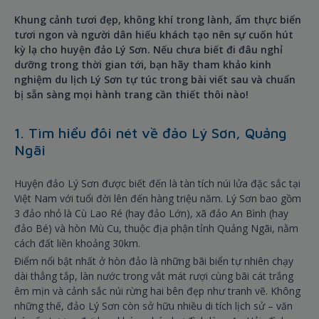
Khung cảnh tươi đẹp, không khí trong lành, ẩm thực biển
tươi ngon và người dân hiếu khách tạo nên sự cuốn hút
kỳ lạ cho huyện đảo Lý Sơn. Nếu chưa biết đi đâu nghỉ
dưỡng trong thời gian tới, bạn hãy tham khảo kinh
nghiệm du lịch Lý Sơn tự túc trong bài viết sau và chuẩn
bị sẵn sàng mọi hành trang cần thiết thôi nào!
1. Tìm hiểu đôi nét về đảo Lý Sơn, Quảng
Ngãi
Huyện đảo Lý Sơn được biết đến là tàn tích núi lửa đặc sắc tại
Việt Nam với tuổi đời lên đến hàng triệu năm. Lý Sơn bao gồm
3 đảo nhỏ là Cù Lao Ré (hay đảo Lớn), xã đảo An Bình (hay
đảo Bé) và hòn Mù Cu, thuộc địa phận tỉnh Quảng Ngãi, nằm
cách đất liền khoảng 30km.
Điểm nổi bật nhất ở hòn đảo là những bãi biển tự nhiên chạy
dài thẳng tắp, làn nước trong vắt mát rượi cùng bãi cát trắng
êm mịn và cảnh sắc núi rừng hai bên đẹp như tranh vẽ. Không
những thế, đảo Lý Sơn còn sở hữu nhiều di tích lịch sử – văn