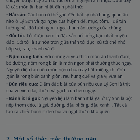
chuyến du lịch Lý Sơn tự túc là trải nghiệm ẩm thực. Dưới đây
là các món ăn bạn nhất định phải thử:
•
Hải sản:
Các bạn có thể ghé đến bất kỳ nhà hàng, quán ăn
nào ở Lý Sơn và gọi ngay cua huỳnh đế, mực, tôm… để tận
hưởng hết độ tươi ngon, ngọt thanh ấn tượng của chúng.
•
Gỏi tỏi:
Tỏi được xem là đặc sản nổi tiếng bậc nhất huyện
đảo. Gỏi tỏi là sự hòa trộn giữa thân tỏi đực, củ tỏi chẻ nhỏ
hấp sơ, rau, chanh và ớt.
•
Nộm rong biển:
Với những ai yêu thích món ăn thanh đạm,
bổ dưỡng, nộm rong biển là món ngon phải thưởng thức ngay.
Nguyên liệu tạo nên món nộm chua cay bắt miệng chỉ đơn
giản là rong biển xanh giòn, rau húng quế và gia vị vừa ăn.
•
Bún riêu cua:
Điểm đặc biệt của bún riêu cua Lý Sơn là thịt
cua vo viên dai, thơm và gạch cua béo ngậy.
•
Bánh ít lá gai:
Nguyên liệu làm bánh ít lá gai ở Lý Sơn là bột
nếp thơm dẻo, lá gai, đường, đậu phộng, đậu xanh… Tất cả
tạo ra chiếc bánh ít dẻo bùi và ngọt thơm khó quên.
7. Một số thắc mắc thường gặp