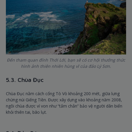
Đến tham quan đỉnh Thới Lới, bạn sẽ có cơ hội thưởng thức
hình ảnh thiên nhiên hùng vĩ của đảo Lý Sơn.
5.3. Chùa Đục
Chùa Đục nằm cách cổng Tò Vò khoảng 200 mét, giữa lưng
chừng núi Giếng Tiền. Được xây dựng vào khoảng năm 2008,
ngôi chùa được ví von như “tấm chắn” bảo vệ người dân biển
khỏi thiên tai, bão lụt.