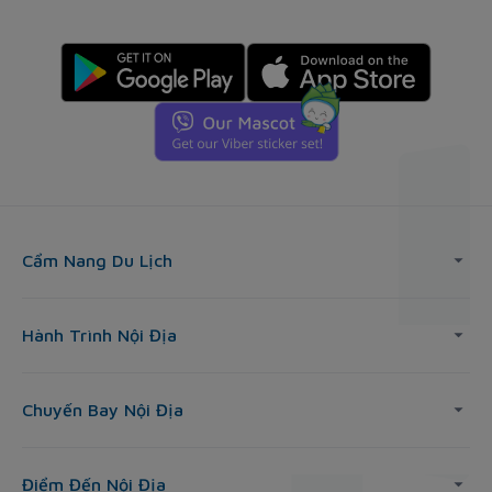
Cẩm Nang Du Lịch
Hành Trình Nội Địa
Chuyến Bay Nội Địa
Điểm Đến Nội Địa