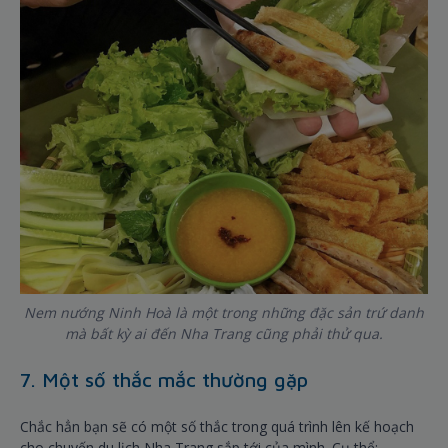
Nem nướng Ninh Hoà là một trong những đặc sản trứ danh
mà bất kỳ ai đến Nha Trang cũng phải thử qua.
7. Một số thắc mắc thường gặp
Chắc hẳn bạn sẽ có một số thắc trong quá trình lên kế hoạch
cho chuyến du lịch Nha Trang sắp tới của mình. Cụ thể: