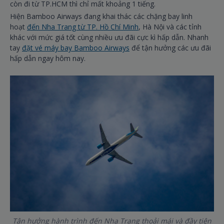
còn đi từ TP.HCM thì chỉ mất khoảng 1 tiếng.
Hiện Bamboo Airways đang khai thác các chặng bay linh
hoạt
đến Nha Trang từ TP. Hồ Chí Minh
, Hà Nội và các tỉnh
khác với mức giá tốt cùng nhiều ưu đãi cực kì hấp dẫn. Nhanh
tay
đặt vé máy bay Bamboo Airways
để tận hưởng các ưu đãi
hấp dẫn ngay hôm nay.
Tận hưởng hành trình đến Nha Trang thoải mái và đầy tiện