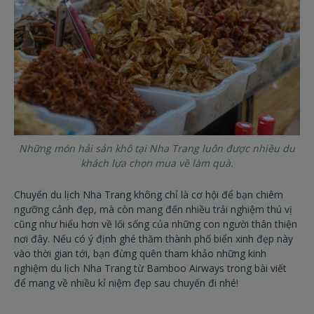
Những món hải sản khô tại Nha Trang luôn được nhiều du
khách lựa chọn mua về làm quà.
Chuyến du lịch Nha Trang không chỉ là cơ hội để bạn chiêm
ngưỡng cảnh đẹp, mà còn mang đến nhiều trải nghiệm thú vị
cũng như hiểu hơn về lối sống của những con người thân thiện
nơi đây. Nếu có ý định ghé thăm thành phố biển xinh đẹp này
vào thời gian tới, bạn đừng quên tham khảo những kinh
nghiệm du lịch Nha Trang từ Bamboo Airways trong bài viết
để mang về nhiều kỉ niệm đẹp sau chuyến đi nhé!