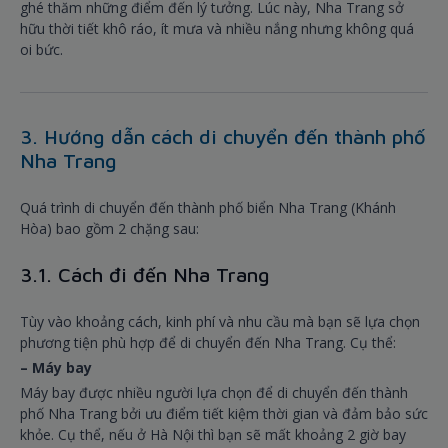
ghé thăm những điểm đến lý tưởng. Lúc này, Nha Trang sở
hữu thời tiết khô ráo, ít mưa và nhiều nắng nhưng không quá
oi bức.
3. Hướng dẫn cách di chuyển đến thành phố
Nha Trang
Quá trình di chuyển đến thành phố biển Nha Trang (Khánh
Hòa) bao gồm 2 chặng sau:
3.1. Cách đi đến Nha Trang
Tùy vào khoảng cách, kinh phí và nhu cầu mà bạn sẽ lựa chọn
phương tiện phù hợp để di chuyển đến Nha Trang. Cụ thể:
– Máy bay
Máy bay được nhiều người lựa chọn để di chuyển đến thành
phố Nha Trang bởi ưu điểm tiết kiệm thời gian và đảm bảo sức
khỏe. Cụ thể, nếu ở Hà Nội thì bạn sẽ mất khoảng 2 giờ bay