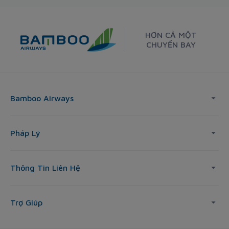
HƠN CẢ MỘT
CHUYẾN BAY
Bamboo Airways
Pháp Lý
Thông Tin Liên Hệ
Trợ Giúp