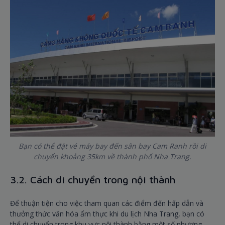
Bạn có thể đặt vé máy bay đến sân bay Cam Ranh rồi di
chuyển khoảng 35km về thành phố Nha Trang.
3.2. Cách di chuyển trong nội thành
Để thuận tiện cho việc tham quan các điểm đến hấp dẫn và
thưởng thức văn hóa ẩm thực khi du lịch Nha Trang, bạn có
thể di chuyển trong khu vực nội thành bằng một số phương