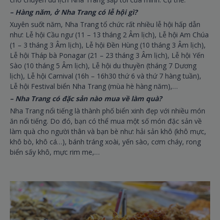
– Hàng năm, ở Nha Trang có lễ hội gì?
Xuyên suốt năm, Nha Trang tổ chức rất nhiều lễ hội hấp dẫn
như: Lễ hội Cầu ngư (11 – 13 tháng 2 Âm lịch), Lễ hội Am Chúa
(1 – 3 tháng 3 Âm lịch), Lễ hội Đền Hùng (10 tháng 3 Âm lịch),
Lễ hội Tháp bà Ponagar (21 – 23 tháng 3 Âm lịch), Lễ hội Yến
Sào (10 tháng 5 Âm lịch), Lễ hội du thuyền (tháng 7 Dương
lịch), Lễ hội Carnival (16h – 16h30 thứ 6 và thứ 7 hàng tuần),
Lễ hội Festival biển Nha Trang (mùa hè hàng năm),…
– Nha Trang có đặc sản nào mua về làm quà?
Nha Trang nổi tiếng là thành phố biển xinh đẹp với nhiều món
ăn nổi tiếng. Do đó, bạn có thể mua một số món đặc sản về
làm quà cho người thân và bạn bè như: hải sản khô (khô mực,
khô bò, khô cá…), bánh tráng xoài, yến sào, cơm cháy, rong
biển sấy khô, mực rim me,…