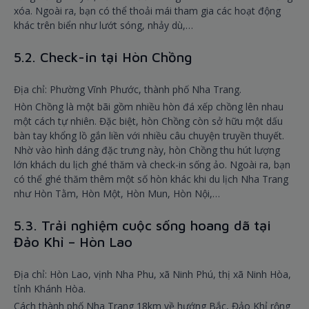
xóa. Ngoài ra, bạn có thể thoải mái tham gia các hoạt động
khác trên biển như lướt sóng, nhảy dù,…
5.2. Check-in tại Hòn Chồng
Địa chỉ: Phường Vĩnh Phước, thành phố Nha Trang.
Hòn Chồng là một bãi gồm nhiều hòn đá xếp chồng lên nhau
một cách tự nhiên. Đặc biệt, hòn Chồng còn sở hữu một dấu
bàn tay khổng lồ gắn liền với nhiều câu chuyện truyền thuyết.
Nhờ vào hình dáng đặc trưng này, hòn Chồng thu hút lượng
lớn khách du lịch ghé thăm và check-in sống ảo. Ngoài ra, bạn
có thể ghé thăm thêm một số hòn khác khi du lịch Nha Trang
như Hòn Tằm, Hòn Một, Hòn Mun, Hòn Nội,…
5.3. Trải nghiệm cuộc sống hoang dã tại
Đảo Khỉ – Hòn Lao
Địa chỉ: Hòn Lao, vịnh Nha Phu, xã Ninh Phú, thị xã Ninh Hòa,
tỉnh Khánh Hòa.
Cách thành phố Nha Trang 18km về hướng Bắc, Đảo Khỉ rộng