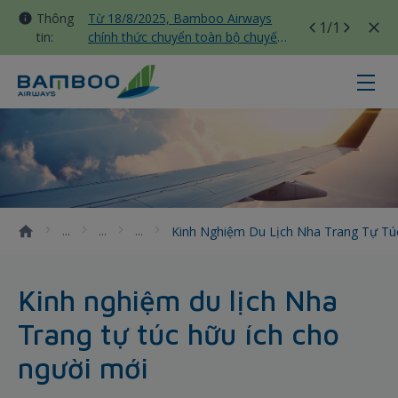
Thông
Từ 18/8/2025, Bamboo Airways
1
/1
tin:
chính thức chuyển toàn bộ chuyến
bay nội địa sang nhà ga T3 Tân
Sơn Nhất
Kinh nghiệm du lịch Nha Trang tự
Kinh Nghiệm Du Lịch Nha Trang Tự Tú
Kinh nghiệm du lịch Nha
Trang tự túc hữu ích cho
người mới