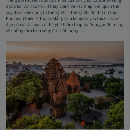
Trang bởi nét kiến trúc Chăm-pa của tôn giáo cổ xưa vô cùng
độc đáo. Với cấu trúc 4 tháp chính và các tháp nhỏ, quần thể
này được xây dựng từ thế kỷ VIII – thế kỷ XIII để thờ nữ thần
Ponagar (Thiên Y Thánh Mẫu). Nếu là người yêu thích các nét
đẹp cổ xưa thì bạn có thể ghé thăm tháp bà Ponagar để mang
về những tấm hình sống ảo chất lượng.