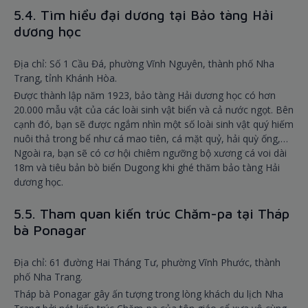
5.4. Tìm hiểu đại dương tại Bảo tàng Hải
dương học
Địa chỉ: Số 1 Cầu Đá, phường Vĩnh Nguyên, thành phố Nha
Trang, tỉnh Khánh Hòa.
Được thành lập năm 1923, bảo tàng Hải dương học có hơn
20.000 mẫu vật của các loài sinh vật biển và cả nước ngọt. Bên
cạnh đó, bạn sẽ được ngắm nhìn một số loài sinh vật quý hiếm
nuôi thả trong bể như cá mao tiên, cá mặt quỷ, hải quỳ ống,…
Ngoài ra, bạn sẽ có cơ hội chiêm ngưỡng bộ xương cá voi dài
18m và tiêu bản bò biển Dugong khi ghé thăm bảo tàng Hải
dương học.
5.5. Tham quan kiến trúc Chăm-pa tại Tháp
bà Ponagar
Địa chỉ: 61 đường Hai Tháng Tư, phường Vĩnh Phước, thành
phố Nha Trang.
Tháp bà Ponagar gây ấn tượng trong lòng khách du lịch Nha