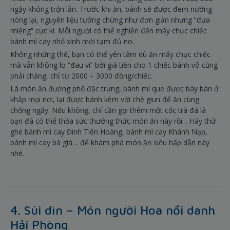
ngậy không trộn lẫn. Trước khi ăn, bánh sẽ được đem nướng
nóng lại, nguyên liệu tưởng chừng như đơn giản nhưng “đưa
miệng” cực kì. Mỗi người có thể nghiền đến mấy chục chiếc
bánh mì cay nhỏ xinh mới tạm đủ no.
Không những thế, bạn có thể yên tâm dù ăn mấy chục chiếc
mà vẫn không lo “đau ví” bởi giá tiền cho 1 chiếc bánh vô cùng
phải chăng, chỉ từ 2000 – 3000 đồng/chiếc.
Là món ăn đường phố đặc trưng, bánh mì que được bày bán ở
khắp mọi nơi, lại được bánh kèm với chè giun để ăn cùng
chống ngấy. Nếu không, chỉ cần gọi thêm một cốc trà đá là
bạn đã có thể thỏa sức thưởng thức món ăn này rồi. . Hãy thử
ghé bánh mì cay Đinh Tiên Hoàng, bánh mì cay Khánh Nạp,
bánh mì cay bà già… để khám phá món ăn siêu hấp dẫn này
nhé.
4. Sủi dìn – Món người Hoa nổi danh
Hải Phòng