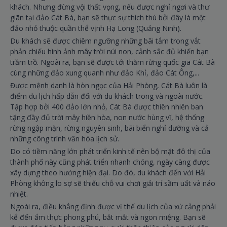
khách. Nhưng đừng vội thất vọng, nếu được nghỉ ngơi và thư
giãn tại đảo Cát Bà, bạn sẽ thực sự thích thú bởi đây là một
đảo nhỏ thuộc quần thể vịnh Hạ Long (Quảng Ninh).
Du khách sẽ được chiêm ngưỡng những bãi tắm trong vắt
phản chiếu hình ảnh mây trời núi non, cảnh sắc đủ khiến bạn
trầm trồ. Ngoài ra, bạn sẽ được tới thăm rừng quốc gia Cát Bà
cùng những đảo xung quanh như đảo Khỉ, đảo Cát Ông,...
Được mệnh danh là hòn ngọc của Hải Phòng, Cát Bà luôn là
điểm du lịch hấp dẫn đối với du khách trong và ngoài nước.
Tập hợp bởi 400 đảo lớn nhỏ, Cát Bà được thiên nhiên ban
tặng đầy đủ trời mây hiền hòa, non nước hùng vĩ, hệ thống
rừng ngập mặn, rừng nguyên sinh, bãi biển nghỉ dưỡng và cả
những công trình văn hóa lịch sử.
Do có tiềm năng lớn phát triển kinh tế nên bộ mặt đô thị của
thành phố này cũng phát triển nhanh chóng, ngày càng được
xây dựng theo hướng hiện đại. Do đó, du khách đến với Hải
Phòng không lo sợ sẽ thiếu chỗ vui chơi giải trí sầm uất và náo
nhiệt.
Ngoài ra, điều khẳng định được vị thế du lịch của xứ cảng phải
kể đến ẩm thực phong phú, bắt mắt và ngon miệng. Bạn sẽ