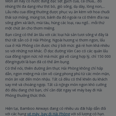
Món ăn này có nước dùng đặc sệt gạch cua, cà chua,.. đồ
nhúng thì đa dạng như thịt bò, giò sống, dạ dày, lòng non,...
Lẩu riêu cua đồng thường được phục vụ ăn kèm với hoa chuối
thái sợi mỏng, mùng tơi, bánh đa đỏ ngoài ra có thêm đĩa rau
sống gồm xà lách, mùi tàu, húng các loại, rau ngổ... mỗi thứ
một chút ăn cho thơm miệng.
Bạn cũng có thể ăn lẩu với các loại hải sản tươi sống vì đây là
thứ rất sẵn có ở Hải Phòng. Ngoài hương vị thơm ngon, lẩu
cua ở Hải Phòng còn được chú ý bởi mức giá rẻ hơn khá nhiều
so với những nơi khác. Ở dọc đường Văn Cao có các quán lẩu
cua đồng ngon nức nở mà mức giá vô cùng hợp lý, chỉ 150 000
đồng/người là bạn đã có thể ấm bụng.
Có thể nói, thiên đường ẩm thực Hải Phòng không chỉ hấp
dẫn, ngon miệng mà còn vô cùng phong phú từ các món mặn,
món ăn vặt đến món nhậu. Tất cả đều có thể khiến du khách
say mê và choáng ngợp. Tất cả nj]ngx món ngon khó cưỡng
đó đều đang chờ bạn, chỉ cần đặt ngay vé máy bay đi Hải
Phòng thưởng thức thôi.
Hiện tại, Bamboo Airways đang có nhiều ưu đãi hấp dẫn đối
với các hạng
vé máy bay đi Hải Phòng
với số lượng có hạn.