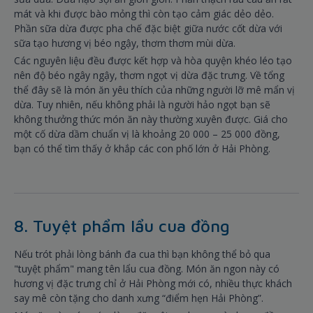
mát và khi được bào mỏng thì còn tạo cảm giác dẻo dẻo.
Phần sữa dừa được pha chế đặc biệt giữa nước cốt dừa với
sữa tạo hương vị béo ngậy, thơm thơm mùi dừa.
Các nguyên liệu đều được kết hợp và hòa quyện khéo léo tạo
nên độ béo ngây ngậy, thơm ngọt vị dừa đặc trưng. Về tổng
thể đây sẽ là món ăn yêu thích của những người lỡ mê mẩn vị
dừa. Tuy nhiên, nếu không phải là người hảo ngọt bạn sẽ
không thưởng thức món ăn này thường xuyên được. Giá cho
một cố dừa dầm chuẩn vị là khoảng 20 000 – 25 000 đồng,
bạn có thể tìm thấy ở khắp các con phố lớn ở Hải Phòng.
8. Tuyệt phẩm lẩu cua đồng
Nếu trót phải lòng bánh đa cua thì bạn không thể bỏ qua
"tuyệt phẩm" mang tên lẩu cua đồng. Món ăn ngon này có
hương vị đặc trưng chỉ ở Hải Phòng mới có, nhiều thực khách
say mê còn tặng cho danh xưng “điểm hẹn Hải Phòng”.