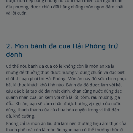
được đón tiếp bằng những nụ cười thân thiện của người dân
địa phương, được chiêu đãi bằng những món ngon đậm chất
và lôi cuốn.
2. Món bánh đa cua Hải Phòng trứ
danh
Có thể nói, bánh đa cua có lẽ không còn là món ăn xa lạ
nhưng để thưởng thức được hương vị đúng chuẩn và đặc biệt
nhất thì bạn phải tới Hải Phòng. Món ăn này đủ sức chinh phục
bất kì thực khách khó tính nào. Bánh đa đỏ được làm với kết
cấu đặc biệt tạo độ dai nhất định, chan cùng nước dùng đặc
quánh nhân cua, ăn kèm với chả lá lốt, tôm, rau muống, giá
đỗ… Khi ăn, bạn sẽ cảm nhận được hương vị ngọt của nước
dùng, thanh thanh của cà chua hòa quyện trong vị thịt đậm
đà, khó cưỡng.
Không chỉ là món ăn lâu đời làm nên thương hiệu ẩm thực của
thành phố mà còn là món ăn ngon bạn có thể thưởng thức ở