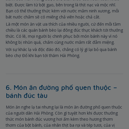
biệt. Được làm từ bột gạo, bên trong là thịt nạc và mộc nhĩ.
Bạn có thể thưởng thức kèm với nước mắm ninh xương, mỗi
bát nước chấm sẽ có miếng chả viên hoặc chả cắt.
Là một món ăn vặt ưa thích của nhiều người, cứ đến mỗi tầm
chiều là các quán bánh bèo lại đông đúc thực khách tới thưởng
thức. Có lẽ, mọi người bị chinh phục bởi món bánh này vì nó
không bị nhũn quá, chấm cùng nước mắm rất đẫm miệng.
Với sự khác lạ và độc đáo đó, chẳng có lý gì lại bỏ qua bánh
bèo chợ Đổ khi bạn tới thăm Hải Phòng.
6. Món ăn đường phố quen thuộc –
bánh đúc tàu
Món ăn nghe lạ tai nhưng lại là món ăn đường phố quen thuộc
của người dân Hải Phòng. Còn gì tuyệt hơn khi được thưởng
thức món bánh đúc vương hơi ấm kèm theo hương thơm
thơm của bột bánh, của nhân thịt ba rọi và tép tươi, của vị