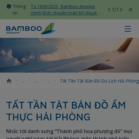
Thông
Từ 18/8/2025, Bamboo Airways
1
/1
tin:
chính thức chuyển toàn bộ chuyến
bay nội địa sang nhà ga T3 Tân
Sơn Nhất
Tất tần tật bản đồ du lịch Hải Ph
Tất Tần Tật Bản Đồ Du Lịch Hải Phòn
TẤT TẦN TẬT BẢN ĐỒ ẨM
THỰC HẢI PHÒNG
Nhắc tới danh xưng “Thành phố hoa phượng đỏ” mọi
người nghĩ ngay tới Hải Phòng, một thành phố biển