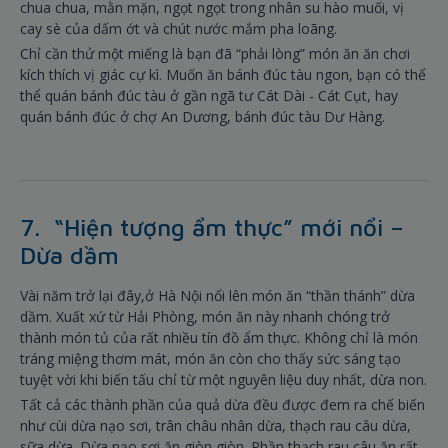
chua chua, mằn mặn, ngọt ngọt trong nhân su hào muối, vị
cay sè của dấm ớt và chút nước mắm pha loãng.
Chỉ cần thử một miếng là bạn đã “phải lòng” món ăn ăn chơi
kích thích vị giác cự kì. Muốn ăn bánh đúc tàu ngon, bạn có thể
thể quán bánh đúc tàu ở gần ngã tư Cát Dài - Cát Cụt, hay
quán bánh đúc ở chợ An Dương, bánh đúc tàu Dư Hàng.
7. “Hiện tượng ẩm thực” mới nổi –
Dừa dầm
Vài năm trở lại đây,ở Hà Nội nổi lên món ăn “thần thánh” dừa
dầm. Xuất xứ từ Hải Phòng, món ăn này nhanh chóng trở
thành món tủ của rất nhiều tín đồ ẩm thực. Không chỉ là món
tráng miệng thơm mát, món ăn còn cho thấy sức sáng tạo
tuyệt vời khi biến tấu chỉ từ một nguyên liệu duy nhất, dừa non.
Tất cả các thành phần của quả dừa đều được đem ra chế biến
như cùi dừa nạo sơi, trân châu nhân dừa, thạch rau câu dừa,
sữa dừa. Dừa nạo sợi ăn giòn giòn. Phần thạch rau câu ăn rất