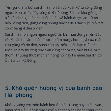
Tên gọi khá lạ bởi sủi dìn là món ăn có xuất xứ từ cộng đồng
người Hoa trước đây sống ở Hải Phòng. Sủi dìn khá giống bánh
trôi tài nhưng nhỏ hơn chút. Phần vỏ bánh được làm từ bột
nếp, vừng đen, gừng cùng những hương liệu đặc biệt. Mỗi bát
có khoảng 4 đến 5 viên.
Sủi dìn là món ngon người người ăn khi mùa đông miền Bắc
về. Khi ăn ta cảm nhận được sự ấm nóng, hương vị của mật,
của gừng và độ dẻo, sánh của bột nếp khiến bạn mê mẩn.
Món ăn này thường được ăn cùng chè vừng, vừa bùi lại vừa
thơm. Thưởng thức món ăn nóng hổi này tại quán Sủi dìn Cô
Út, Sủi dìn Kỳ Đồng,..
5. Khó quên hương vị của bánh bèo
Hải phòng
Không giống với món bánh bèo ở miền Trung hay miền Nam,
bánh bèo Hải Phòng được chế biến theo các hoàn toàn khác