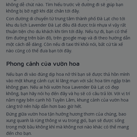
không dễ chút nào. Tìm hiểu trước về đường đi sẽ giúp bạn
không bị bỡ ngỡ khi đặt chân tới đây.
Con đường di chuyển từ trung tâm thành phố Đà Lạt cho tới
khu du lịch Lavender Đà Lạt đều đã được trải nhựa vì vậy rất
thuận tiện cho du khách khi tìm tới đây. Nếu tự đi, bạn có thể
tìm đường trên bản đồ, trên google map và đi theo hướng dẫn
một cách dễ dàng. Còn nếu đi taxi thì khỏi nói, bất cứ tài xế
nào cũng có thể đưa bạn tới đây.
Phong cảnh của vườn hoa
Nếu bạn đi vào đúng dịp hoa nở thì bạn sẽ được thả hồn mình
vào một khung cảnh cực kì lãng mạn với sắc hoa tím ngập tràn
không gian. Nếu ai hỏi vườn hoa Lavender Đà Lạt có đẹp
không, bạn hãy nói họ đến đây và họ sẽ có câu trả lời. Với vị trí
nằm ngay bên cạnh hồ Tuyền Lâm, khung cảnh của vườn hoa
càng trở nên hấp dẫn hơn bao giờ hết.
Đứng giữa vườn hoa tận hưởng hương thơm của chúng, bao
xung quanh là rừng thông vi vu trong gió, bạn sẽ được sống
trong một bầu không khí mà không nơi nào khác có thể mang
đến cho bạn.