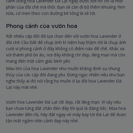
cánh đồng hoa Lavender Đà Lạt ngay được bởi nó chỉ là một
phần của đồi chè mà thôi. Bạn sẽ cần đi bộ thêm khoảng 1km
nữa, cứ men theo con đường bê tông là sẽ tới.
Phong cảnh của vườn hoa
Rất nhiều cặp đôi đã lựa chọn đến với vườn hoa Lavender ở
đồi chè Cầu Đất để chụp ảnh kỉ niệm hay thậm chí là chụp ảnh
cưới vì phong cảnh ở đây không có điểm nào để chê. Khác xa
với thành phố ồn ào, nơi đây không chỉ đẹp, lãng mạn mà còn
mang đến một cảm giác bình yên.
Màu tím của hoa Lavender như muốn khẳng định sự chung
thủy của các cặp đôi đang yêu. Đừng ngạc nhiên nếu như bạn
nghe thấy ai đó nói rằng họ muốn ở lại đồi hoa Lavender Đà
Lạt này mãi nhé.
Vườn hoa Lavender Đà Lạt rất đẹp, rất lãng mạn. Vì vậy nếu
bạn chưa từng đặt chân đến đây thì quả là đáng tiếc. Mùa hoa
Lavender đến rồi, hãy đặt ngay vé máy bay tới Đà Lạt để được
tận mắt ngắm nhìn cảnh đẹp này nhé.