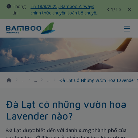
Thông
Từ 18/8/2025, Bamboo Airways
1
/1
tin:
chính thức chuyển toàn bộ chuyến
bay nội địa sang nhà ga T3 Tân
Sơn Nhất
Đà Lạt có những vườn hoa Lavend
Đà Lạt Có Những Vườn Hoa Lavender
Đà Lạt có những vườn hoa
Lavender nào?
Đà Lạt được biết đến với danh xưng thành phố của
các loài hoa. Ở đây có rất nhiều loài hoa khác nhau