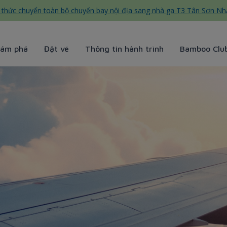
thức chuyển toàn bộ chuyến bay nội địa sang nhà ga T3 Tân Sơn Nh
ám phá
Đặt vé
Thông tin hành trình
Bamboo Clu
oo Airways