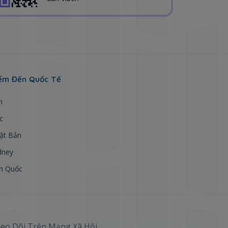
ểm Đến Quốc Tế
h
c
ật Bản
dney
n Quốc
eo Dõi Trên Mạng Xã Hội