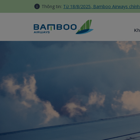
Truy cập nội dung luôn
Thông tin:
Từ 18/8/2025, Bamboo Airways chính 
Kh
Ngân hàng/ Bảo hiểm - Bamb