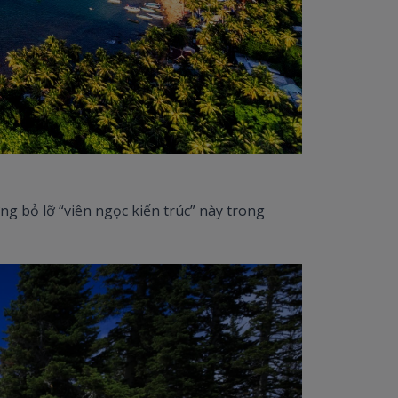
ng bỏ lỡ “viên ngọc kiến trúc” này trong