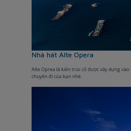
Nhà hát Alte Opera
Alte Oprea là kiến trúc cổ được xây dựng vào
chuyến đi của bạn nhé.