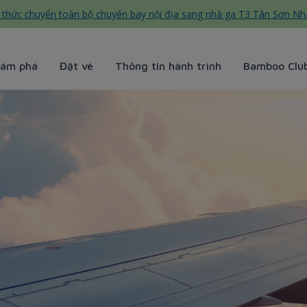
thức chuyển toàn bộ chuyến bay nội địa sang nhà ga T3 Tân Sơn Nh
ám phá
Đặt vé
Thông tin hành trình
Bamboo Clu
irways