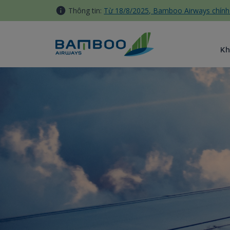
Truy cập nội dung luôn
Thông tin:
Từ 18/8/2025, Bamboo Airways chính 
Kh
24h tại Frankfurt - Bamboo A