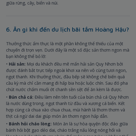
giữa rừng, cây, biển và núi.
6. Ăn gì khi đến du lịch bãi tắm Hoàng Hậu?
Thưởng thức ẩm thực là một phần không thể thiếu của một
chuyến đi trọn vẹn. Dưới đây là một số đặc sản thơm ngon mà
bạn không thể bỏ lỡ:
•
Hải sản:
Mọi du khách đều mê mẩn hải sản Quy Nhơn bởi
được đánh bắt trực tiếp ngoài khơi xa nên vô cùng tươi ngon,
ngọt thanh. Khi thưởng thức, đầu bếp sẽ không chế biến quá
cầu kỳ mà chỉ cần mang đi hấp bia hoặc luộc chín. Sau đó pha
chút nước chấm muối ớt chanh sền sệt để ăn kèm là được.
•
Bún chả cá:
Điều làm nên tên tuổi của bún chả cá Quy Nhơn
là nước dùng trong, ngọt thanh từ đầu và xương cá biển. Kết
hợp cùng cà chua xào chua chua, mùi hành lá thơm thơm và
thịt cá ngừ dai dai giúp món ăn thơm ngon hấp dẫn.
•
Bánh hỏi cháo lòng:
Món ăn là sự hòa quyện độc đáo giữa
bánh hỏi bột gạo dẻo dai, cháo trắng nấu lỏng nóng hổi và