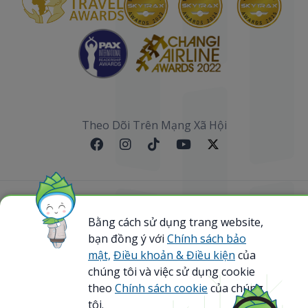
Theo Dõi Trên Mạng Xã Hội
Sơ đồ website
Bằng cách sử dụng trang website,
bạn đồng ý với
Chính sách bảo
@ 2023 Bamboo Airways Copyright. All Rights
Reserved.
mật,
Điều khoản & Điều kiện
của
Business Registration Code: 0107867370
chúng tôi và việc sử dụng cookie
theo
Chính sách cookie
của chúng
tôi.