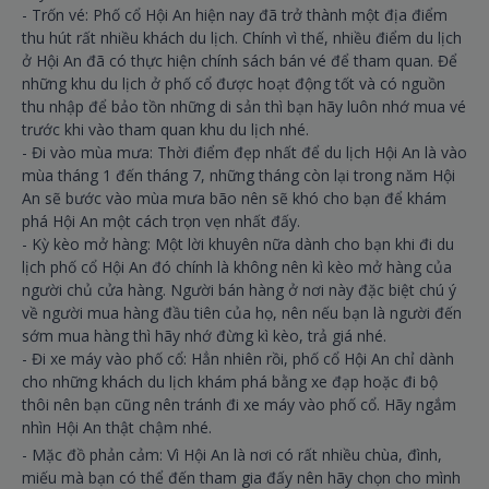
- Trốn vé: Phố cổ Hội An hiện nay đã trở thành một địa điểm
thu hút rất nhiều khách du lịch. Chính vì thế, nhiều điểm du lịch
ở Hội An đã có thực hiện chính sách bán vé để tham quan. Để
những khu du lịch ở phố cổ được hoạt động tốt và có nguồn
thu nhập để bảo tồn những di sản thì bạn hãy luôn nhớ mua vé
trước khi vào tham quan khu du lịch nhé.
- Đi vào mùa mưa: Thời điểm đẹp nhất để du lịch Hội An là vào
mùa tháng 1 đến tháng 7, những tháng còn lại trong năm Hội
An sẽ bước vào mùa mưa bão nên sẽ khó cho bạn để khám
phá Hội An một cách trọn vẹn nhất đấy.
- Kỳ kèo mở hàng: Một lời khuyên nữa dành cho bạn khi đi du
lịch phố cổ Hội An đó chính là không nên kì kèo mở hàng của
người chủ cửa hàng. Người bán hàng ở nơi này đặc biệt chú ý
về người mua hàng đầu tiên của họ, nên nếu bạn là người đến
sớm mua hàng thì hãy nhớ đừng kì kèo, trả giá nhé.
- Đi xe máy vào phố cổ: Hẳn nhiên rồi, phố cổ Hội An chỉ dành
cho những khách du lịch khám phá bằng xe đạp hoặc đi bộ
thôi nên bạn cũng nên tránh đi xe máy vào phố cổ. Hãy ngắm
nhìn Hội An thật chậm nhé.
- Mặc đồ phản cảm: Vì Hội An là nơi có rất nhiều chùa, đình,
miếu mà bạn có thể đến tham gia đấy nên hãy chọn cho mình