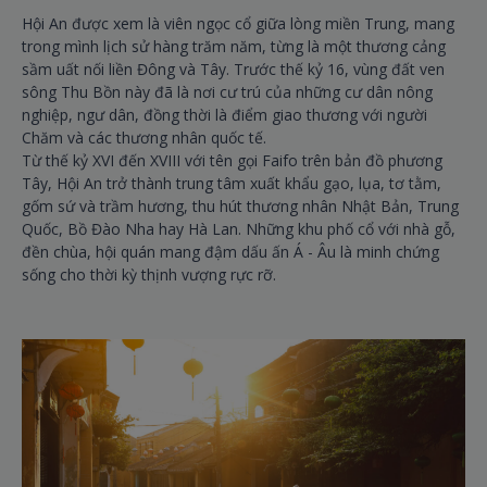
Hội An được xem là viên ngọc cổ giữa lòng miền Trung, mang
trong mình lịch sử hàng trăm năm, từng là một thương cảng
sầm uất nối liền Đông và Tây. Trước thế kỷ 16, vùng đất ven
sông Thu Bồn này đã là nơi cư trú của những cư dân nông
nghiệp, ngư dân, đồng thời là điểm giao thương với người
Chăm và các thương nhân quốc tế.
Từ thế kỷ XVI đến XVIII với tên gọi Faifo trên bản đồ phương
Tây, Hội An trở thành trung tâm xuất khẩu gạo, lụa, tơ tằm,
gốm sứ và trầm hương, thu hút thương nhân Nhật Bản, Trung
Quốc, Bồ Đào Nha hay Hà Lan. Những khu phố cổ với nhà gỗ,
đền chùa, hội quán mang đậm dấu ấn Á - Âu là minh chứng
sống cho thời kỳ thịnh vượng rực rỡ.