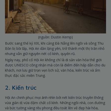
(nguồn: Dustin Kemp)
Bước sang thế kỷ XIX, khi cảng Đà Nẵng lên ngôi và sông Thu
Bồn bị bồi lấp, Hội An dần lặng yên, trở thành một thị trấn nhỏ
nhưng vẫn giữ nguyên nét cổ kính, quyến rũ.
Ngày nay, phố cổ Hội An không chỉ là di sản văn hóa thế giới
được UNESCO công nhận mà còn là điểm đến hấp dẫn cho du
khách, nơi lưu giữ trọn vẹn lịch sử, văn hóa, kiến trúc và ẩm
thực đặc sắc miền Trung.
2. Kiến trúc
Hội An chinh phục mọi ánh nhìn bởi nét kiến trúc truyền thống
vừa giản dị vừa đậm chất cổ kính. Những ngôi nhà, con đường
và bức tường vàng rêu phong đều toát lên vẻ đẹp hài hòa,