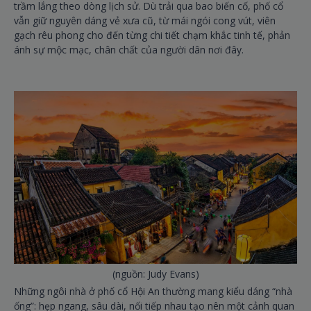
trầm lắng theo dòng lịch sử. Dù trải qua bao biến cố, phố cổ
vẫn giữ nguyên dáng vẻ xưa cũ, từ mái ngói cong vút, viên
gạch rêu phong cho đến từng chi tiết chạm khắc tinh tế, phản
ánh sự mộc mạc, chân chất của người dân nơi đây.
(nguồn: Judy Evans)
Những ngôi nhà ở phố cổ Hội An thường mang kiểu dáng “nhà
ống”: hẹp ngang, sâu dài, nối tiếp nhau tạo nên một cảnh quan