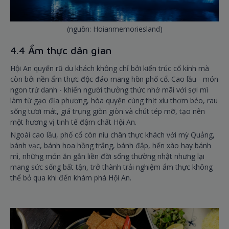
(nguồn: Hoianmemoriesland)
4.4 Ẩm thực dân gian
Hội An quyến rũ du khách không chỉ bởi kiến trúc cổ kính mà
còn bởi nền ẩm thực độc đáo mang hồn phố cổ. Cao lầu - món
ngon trứ danh - khiến người thưởng thức nhớ mãi với sợi mì
làm từ gạo địa phương, hòa quyện cùng thịt xíu thơm béo, rau
sống tươi mát, giá trụng giòn giòn và chút tép mỡ, tạo nên
một hương vị tinh tế đậm chất Hội An.
Ngoài cao lầu, phố cổ còn níu chân thực khách với mỳ Quảng,
bánh vạc, bánh hoa hồng trắng, bánh đập, hến xào hay bánh
mì, những món ăn gắn liền đời sống thường nhật nhưng lại
mang sức sống bất tận, trở thành trải nghiệm ẩm thực không
thể bỏ qua khi đến khám phá Hội An.