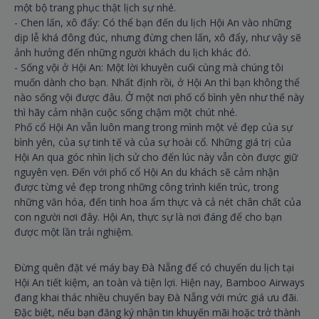
một bộ trang phục thật lịch sự nhé.
- Chen lấn, xô đẩy: Có thể bạn đến du lịch Hội An vào những
dịp lễ khá đông đúc, nhưng đừng chen lấn, xô đẩy, như vậy sẽ
ảnh hưởng đến những người khách du lịch khác đó.
- Sống vội ở Hội An: Một lời khuyên cuối cùng mà chúng tôi
muốn dành cho bạn. Nhất định rồi, ở Hội An thì bạn không thể
nào sống vội được đâu. Ở một nơi phố cổ bình yên như thế này
thì hãy cảm nhận cuộc sống chậm một chút nhé.
Phố cổ Hội An vẫn luôn mang trong mình một vẻ đẹp của sự
bình yên, của sự tinh tế và của sự hoài cổ. Những giá trị của
Hội An qua góc nhìn lịch sử cho đến lúc này vẫn còn được giữ
nguyên vẹn. Đến với phố cổ Hội An du khách sẽ cảm nhận
được từng vẻ đẹp trong những công trình kiến trúc, trong
những văn hóa, đến tinh hoa ẩm thực và cả nét chân chất của
con người nơi đây. Hội An, thực sự là nơi đáng để cho bạn
được một lần trải nghiệm.
Đừng quên đặt vé máy bay Đà Nẵng để có chuyến du lịch tại
Hội An tiết kiệm, an toàn và tiện lợi. Hiện nay, Bamboo Airways
đang khai thác nhiều chuyến bay Đà Nẵng với mức giá ưu đãi.
Đặc biệt, nếu bạn đăng ký nhận tin khuyến mãi hoặc trở thành