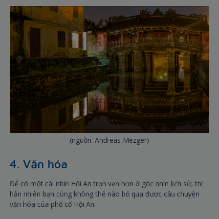
(nguồn: Andreas Mezger)
4. Văn hóa
Để có một cái nhìn Hội An trọn vẹn hơn ở góc nhìn lịch sử, thì
hẳn nhiên bạn cũng không thể nào bỏ qua được câu chuyện
văn hóa của phố cổ Hội An.