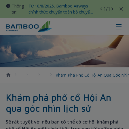
Thông
Từ 18/8/2025, Bamboo Airways
1
/1
tin:
chính thức chuyển toàn bộ chuyến
bay nội địa sang nhà ga T3 Tân
Sơn Nhất
Khám phá phố cổ Hội An qua góc n
Khám Phá Phố Cổ Hội An Qua Góc Nhì
Khám phá phố cổ Hội An
qua góc nhìn lịch sử
Sẽ rất tuyệt vời nếu bạn có thể có cơ hội khám phá
phố cổ Hội An một cách thật trọn vẹn từ những nhịp