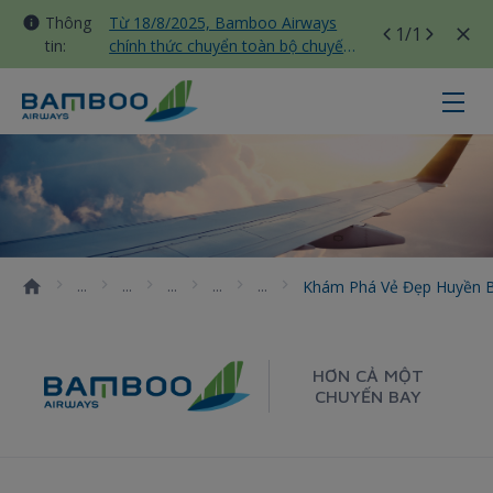
Thông
Từ 18/8/2025, Bamboo Airways
1
/1
tin:
chính thức chuyển toàn bộ chuyến
bay nội địa sang nhà ga T3 Tân
Sơn Nhất
Khám phá vẻ đẹp huyền bí của lăng
Khám Phá Vẻ Đẹp Huyền B
HƠN CẢ MỘT
CHUYẾN BAY