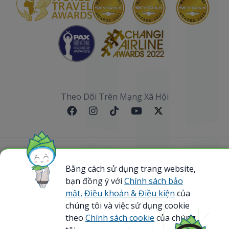
Theo Dõi Trên Mạng Xã Hội
Sơ đồ website
Bằng cách sử dụng trang website,
bạn đồng ý với
Chính sách bảo
@ 2023 Bamboo Airways Copyright. All Rights
Reserved.
mật,
Điều khoản & Điều kiện
của
Business Registration Code: 0107867370
chúng tôi và việc sử dụng cookie
theo
Chính sách cookie
của chúng