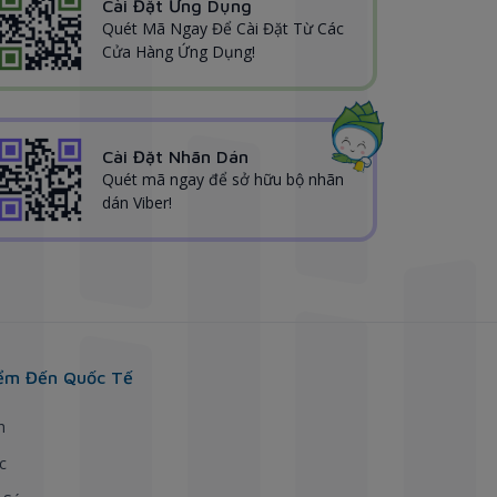
Cài Đặt Ứng Dụng
Quét Mã Ngay Để Cài Đặt Từ Các
Cửa Hàng Ứng Dụng!
Cài Đặt Nhãn Dán
Quét mã ngay để sở hữu bộ nhãn
dán Viber!
ểm Đến Quốc Tế
h
c