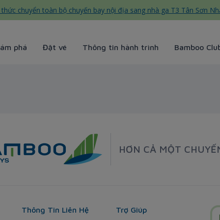
thức chuyển toàn bộ chuyến bay nội địa sang nhà ga T3 Tân Sơn Nh
ám phá
Đặt vé
Thông tin hành trình
Bamboo Clu
HƠN CẢ MỘT CHUYẾ
Thông Tin Liên Hệ
Trợ Giúp