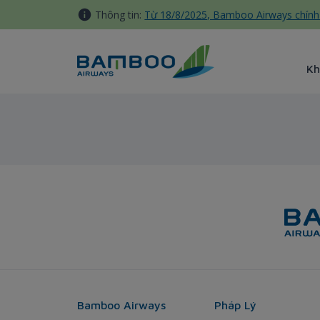
Truy cập nội dung luôn
Thông tin:
Từ 18/8/2025, Bamboo Airways chính 
Kh
Sydney - Bamboo Airways
Bamboo Airways
Pháp Lý