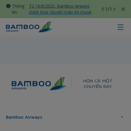
Thông
Từ 18/8/2025, Bamboo Airways
1
/1
tin:
chính thức chuyển toàn bộ chuyến
bay nội địa sang nhà ga T3 Tân
Sơn Nhất
Seoul - Sydney - Bamboo Airways
HƠN CẢ MỘT
CHUYẾN BAY
Bamboo Airways