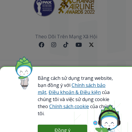
Theo Dõi Trên Mạng Xã Hội
Sơ đồ website
Bằng cách sử dụng trang website,
bạn đồng ý với
Chính sách bảo
@ 2023 Bamboo Airways Copyright. All Rights
Reserved.
mật,
Điều khoản & Điều kiện
của
Business Registration Code: 0107867370
chúng tôi và việc sử dụng cookie
theo
Chính sách cookie
của chúng
tôi.
Đồng ý