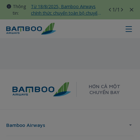
Thông
Từ 18/8/2025, Bamboo Airways
1
/1
tin:
chính thức chuyển toàn bộ chuyến
bay nội địa sang nhà ga T3 Tân
Sơn Nhất
Seoul - London - Bamboo Airways
HƠN CẢ MỘT
CHUYẾN BAY
Bamboo Airways