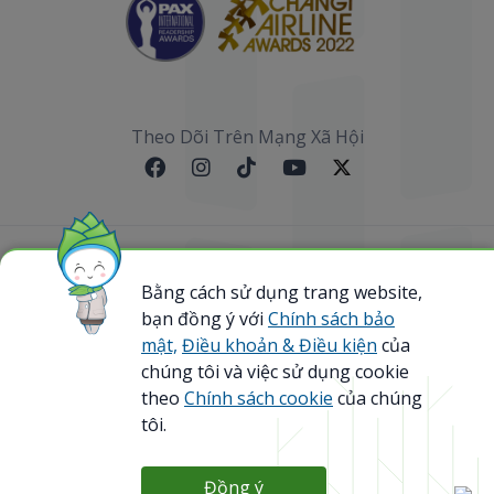
Theo Dõi Trên Mạng Xã Hội
Sơ đồ website
Bằng cách sử dụng trang website,
bạn đồng ý với
Chính sách bảo
@ 2023 Bamboo Airways Copyright. All Rights
Reserved.
mật,
Điều khoản & Điều kiện
của
Business Registration Code: 0107867370
chúng tôi và việc sử dụng cookie
theo
Chính sách cookie
của chúng
tôi.
Đồng ý