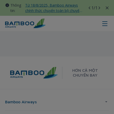
Thông
Từ 18/8/2025, Bamboo Airways
1
/1
tin:
chính thức chuyển toàn bộ chuyến
bay nội địa sang nhà ga T3 Tân
Sơn Nhất
Buon Ma Thuot - Taipei - Bamboo 
HƠN CẢ MỘT
CHUYẾN BAY
Bamboo Airways