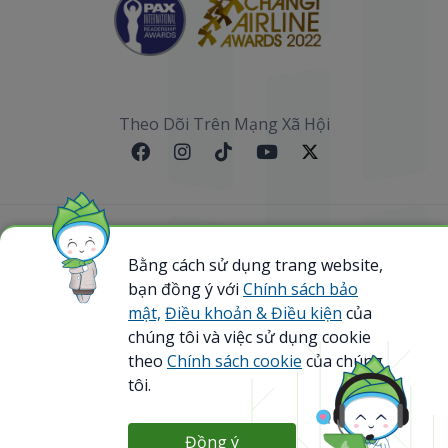
Theo Dõi Trên Mạng Xã Hội
Sơ đồ website
Bằng cách sử dụng trang website,
bạn đồng ý với
Chính sách bảo
@ 2023 Bamboo Airways Copyright. All Rights
Reserved.
mật,
Điều khoản & Điều kiện
của
Business Registration Code: 0107867370
chúng tôi và việc sử dụng cookie
theo
Chính sách cookie
của chúng
tôi.
Đồng ý