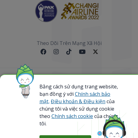
Theo Dõi Trên Mạng Xã Hội
Sơ đồ website
Bằng cách sử dụng trang website,
bạn đồng ý với
Chính sách bảo
@ 2023 Bamboo Airways Copyright. All Rights
Reserved.
mật,
Điều khoản & Điều kiện
của
Business Registration Code: 0107867370
chúng tôi và việc sử dụng cookie
theo
Chính sách cookie
của chúng
tôi.