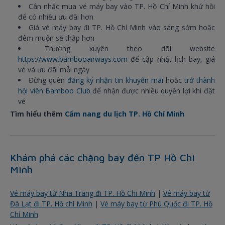
Cân nhắc mua vé máy bay vào TP. Hồ Chí Minh khứ hồi
để có nhiều ưu đãi hơn
Giá vé máy bay đi TP. Hồ Chí Minh vào sáng sớm hoặc
đêm muộn sẽ thấp hơn
Thường xuyên theo dõi website
https://www.bambooairways.com
để cập nhật lịch bay, giá
vé và ưu đãi mỗi ngày
Đừng quên
đăng ký nhận tin khuyến mãi
hoặc
trở thành
hội viên Bamboo Club
để nhận được nhiều quyền lợi khi đặt
vé
Tìm hiểu thêm
Cẩm nang du lịch TP. Hồ Chí Minh
Khám phá các chặng bay đến TP Hồ Chí
Minh
Vé máy bay từ Nha Trang đi TP. Hồ Chi Minh
|
Vé máy bay từ
Đà Lạt đi TP. Hồ chí Minh
|
Vé máy bay từ Phú Quốc đi TP. Hồ
Chí Minh