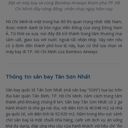
Đặt vé máy bay và cùng Bamboo Airways khám phá TP. Hồ
Chí Minh đầy năng động, nhộn nhịp ngay hôm nay.
Hồ Chí Minh là một trong hai đô thị quan trọng nhất Việt Nam,
được mệnh danh là hòn ngọc Viễn Đông của vùng Đông Nam
Á. Từ thời xa xưa, nơi đây đã trở thành trung tâm thương mại
sầm uất, giao lưu với nước ngoài rất nhộn nhịp. Vậy nên nếu
có ý định đến thành phố hoa lệ này, bạn có thể lựa chọn vé
máy bay đi TP. Hồ Chí Minh của Bamboo Airways.
Thông tin sân bay Tân Sơn Nhất
Sân bay quốc tế Tân Sơn Nhất (mã sân bay “SGN”) tọa lạc trên
địa bàn quận Tân Bình, TP. Hồ Chí Minh, nằm cách trung tâm
thành phố khoảng chừng 8 km. Sân bay Tân Sơn Nhất có 2 ga
hành khách là nhà ga nội địa, với diện tích là 40.048 m2 và nhà
ga quốc tế, với diện tích là 92.920 m2. Nằm trong khu vực sảnh
chờ sân bay là một chuỗi nhà hàng, cafe với dịch vụ ăn uống
khá đa dạng, đáp ứng nhu cầu của hành khách với tiêu chí "Ăn