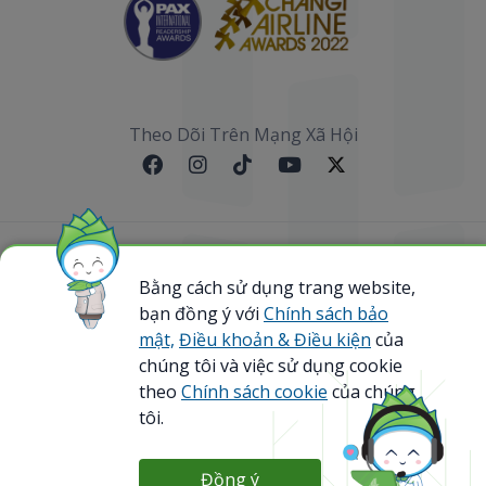
Theo Dõi Trên Mạng Xã Hội
Sơ đồ website
Bằng cách sử dụng trang website,
bạn đồng ý với
Chính sách bảo
@ 2023 Bamboo Airways Copyright. All Rights
Reserved.
mật,
Điều khoản & Điều kiện
của
Business Registration Code: 0107867370
chúng tôi và việc sử dụng cookie
theo
Chính sách cookie
của chúng
tôi.
Đồng ý