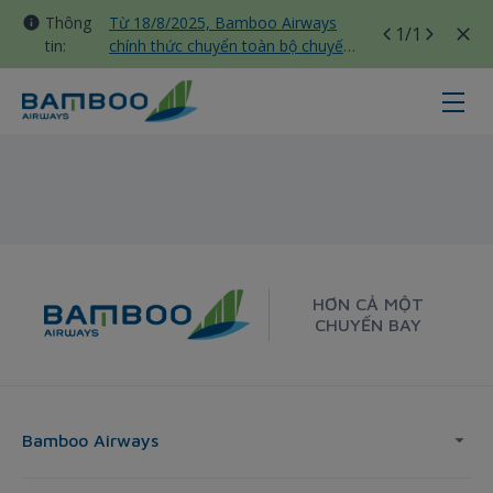
Thông
Từ 18/8/2025, Bamboo Airways
1
/1
tin:
chính thức chuyển toàn bộ chuyến
bay nội địa sang nhà ga T3 Tân
Sơn Nhất
Frankfurt - Bamboo Airways
HƠN CẢ MỘT
CHUYẾN BAY
Bamboo Airways