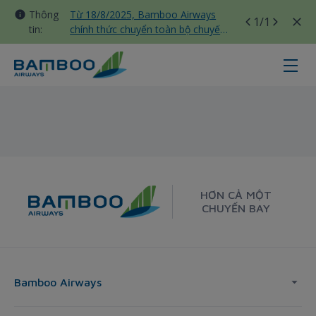
Thông
Từ 18/8/2025, Bamboo Airways
1
/1
tin:
chính thức chuyển toàn bộ chuyến
bay nội địa sang nhà ga T3 Tân
Sơn Nhất
Vinh - Melbourne - Bamboo Airway
HƠN CẢ MỘT
CHUYẾN BAY
Bamboo Airways