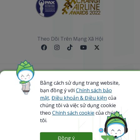
Theo Dõi Trên Mạng Xã Hội
Sơ đồ website
Bằng cách sử dụng trang website,
bạn đồng ý với
Chính sách bảo
@ 2023 Bamboo Airways Copyright. All Rights
Reserved.
mật,
Điều khoản & Điều kiện
của
Business Registration Code: 0107867370
chúng tôi và việc sử dụng cookie
theo
Chính sách cookie
của chúng
tôi.
Đồng ý