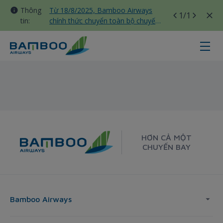
Thông
Từ 18/8/2025, Bamboo Airways
1
/1
tin:
chính thức chuyển toàn bộ chuyến
bay nội địa sang nhà ga T3 Tân
Sơn Nhất
Thanh Hoa - Tokyo - Bamboo Airw
HƠN CẢ MỘT
CHUYẾN BAY
Bamboo Airways