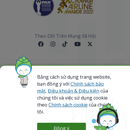
Theo Dõi Trên Mạng Xã Hội
Sơ đồ website
Bằng cách sử dụng trang website,
bạn đồng ý với
Chính sách bảo
@ 2023 Bamboo Airways Copyright. All Rights
Reserved.
mật,
Điều khoản & Điều kiện
của
Business Registration Code: 0107867370
chúng tôi và việc sử dụng cookie
theo
Chính sách cookie
của chúng
tôi.
Đồng ý