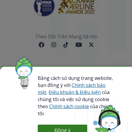
Theo Dõi Trên Mạng Xã Hội
Sơ đồ website
Bằng cách sử dụng trang website,
bạn đồng ý với
Chính sách bảo
@ 2023 Bamboo Airways Copyright. All Rights
Reserved.
mật,
Điều khoản & Điều kiện
của
Business Registration Code: 0107867370
chúng tôi và việc sử dụng cookie
theo
Chính sách cookie
của chúng
tôi.
Đồng ý