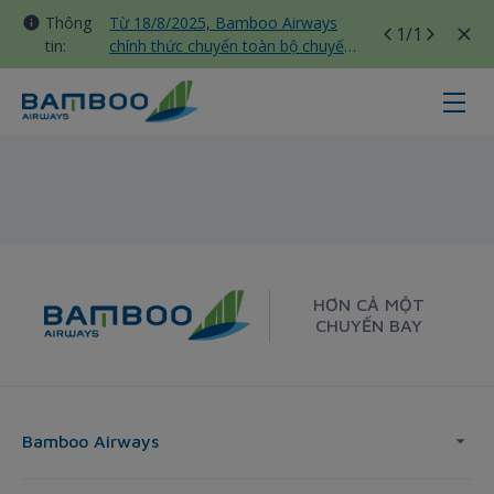
Thông
Từ 18/8/2025, Bamboo Airways
1
/1
tin:
chính thức chuyển toàn bộ chuyến
bay nội địa sang nhà ga T3 Tân
Sơn Nhất
Thanh Hoa - Seoul - Bamboo Airw
HƠN CẢ MỘT
CHUYẾN BAY
Bamboo Airways