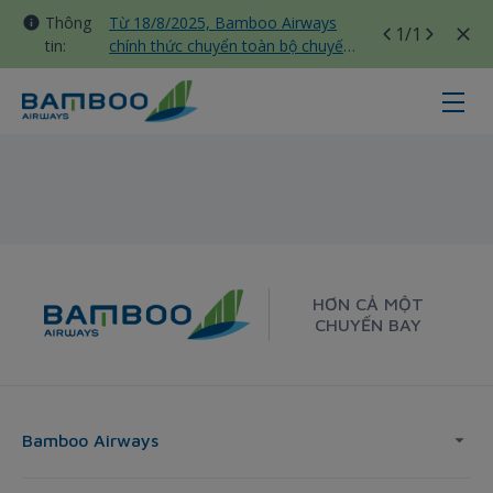
Thông
Từ 18/8/2025, Bamboo Airways
1
/1
tin:
chính thức chuyển toàn bộ chuyến
bay nội địa sang nhà ga T3 Tân
Sơn Nhất
Sydney - Tokyo - Bamboo Airways
HƠN CẢ MỘT
CHUYẾN BAY
Bamboo Airways