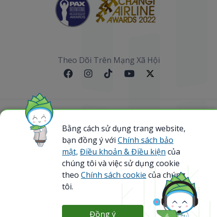
Theo Dõi Trên Mạng Xã Hội
Sơ đồ website
Bằng cách sử dụng trang website,
bạn đồng ý với
Chính sách bảo
@ 2023 Bamboo Airways Copyright. All Rights
Reserved.
mật,
Điều khoản & Điều kiện
của
Business Registration Code: 0107867370
chúng tôi và việc sử dụng cookie
theo
Chính sách cookie
của chúng
tôi.
Đồng ý