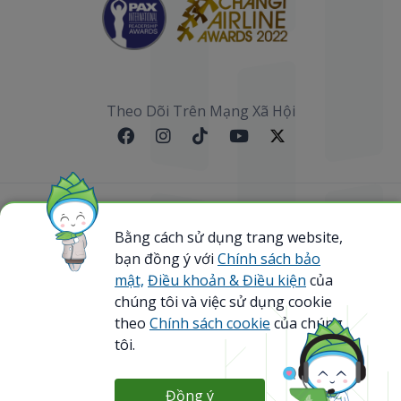
Theo Dõi Trên Mạng Xã Hội
Sơ đồ website
Bằng cách sử dụng trang website,
bạn đồng ý với
Chính sách bảo
@ 2023 Bamboo Airways Copyright. All Rights
Reserved.
mật,
Điều khoản & Điều kiện
của
Business Registration Code: 0107867370
chúng tôi và việc sử dụng cookie
theo
Chính sách cookie
của chúng
tôi.
Đồng ý