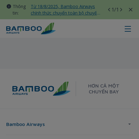
Thông
Từ 18/8/2025, Bamboo Airways
1
/1
tin:
chính thức chuyển toàn bộ chuyến
bay nội địa sang nhà ga T3 Tân
Sơn Nhất
Quy Nhon - Sydney - Bamboo Air
HƠN CẢ MỘT
CHUYẾN BAY
Bamboo Airways