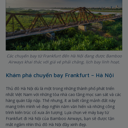
Các chuyến bay từ Frankfurt đến Hà Nội đang được Bamboo
Airways khai thác với giá vé phải chăng, lịch bay linh hoạt.
Khám phá chuyến bay Frankfurt – Hà Nội
Thủ đô Hà Nội dù là một trong những thành phố phát triển
nhất Việt Nam với những tòa nhà cao tầng mọc san sát và các
hàng quán tấp nập. Thế nhưng, ít ai biết rằng mảnh đất này
mang trên mình vẻ đẹp nghìn năm văn hiến và những công
trình kiến trúc cổ xưa ấn tượng. Lựa chọn vé máy bay từ
Frankfurt đi Hà Nội của Bamboo Airways, bạn sẽ được tận
mắt ngắm nhìn thủ đô Hà Nội đầy xinh đẹp.