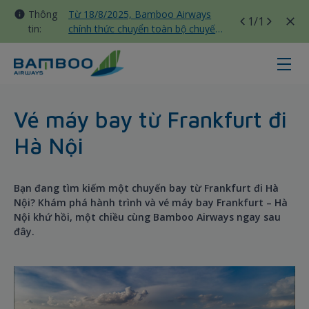
Thông
Từ 18/8/2025, Bamboo Airways
1
/1
tin:
chính thức chuyển toàn bộ chuyến
bay nội địa sang nhà ga T3 Tân
Sơn Nhất
Frankfurt - Hanoi - Bamboo Airwa
Vé máy bay từ Frankfurt đi
Hà Nội
Bạn đang tìm kiếm một chuyến bay từ Frankfurt đi Hà
Nội? Khám phá hành trình và vé máy bay Frankfurt – Hà
Nội khứ hồi, một chiều cùng Bamboo Airways ngay sau
đây.