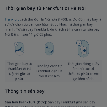
Thời gian bay từ Frankfurt đi Hà Nội
Frankfurt
cách thủ đô Hà Nội hơn 8.700km. Do đó, máy bay là
sự lựa chọn ưu tiên của hầu hết du khách vì thời gian bay
nhanh. Từ sân bay Frankfurt, du khách sẽ hạ cánh tại sân bay
Nội Bài chỉ sau 11 giờ 05 phút.
Thời gian bay từ
Thời gian đóng quầy
Khoảng cách từ
Frankfurt đi Hà
làm thủ tục tối
Frankfurt đến Hà
Nội
11 giờ 05
thiểu
60 phút
trước
Nội
8.700 km
.
phút
.
giờ khởi hành.
Thông tin sân bay
Sân bay Frankfurt (Đức):
Sân bay Frankfurt (mã sân bay