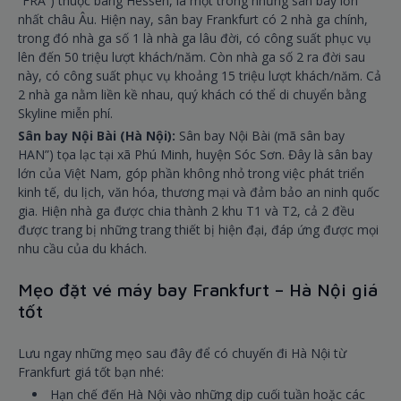
“FRA”) thuộc bang Hessen, là một trong những sân bay lớn
nhất châu Âu. Hiện nay, sân bay Frankfurt có 2 nhà ga chính,
trong đó nhà ga số 1 là nhà ga lâu đời, có công suất phục vụ
lên đến 50 triệu lượt khách/năm. Còn nhà ga số 2 ra đời sau
này, có công suất phục vụ khoảng 15 triệu lượt khách/năm. Cả
2 nhà ga nằm liền kề nhau, quý khách có thể di chuyển bằng
Skyline miễn phí.
Sân bay Nội Bài (Hà Nội):
Sân bay Nội Bài (mã sân bay
HAN”) tọa lạc tại xã Phú Minh, huyện Sóc Sơn. Đây là sân bay
lớn của Việt Nam, góp phần không nhỏ trong việc phát triển
kinh tế, du lịch, văn hóa, thương mại và đảm bảo an ninh quốc
gia. Hiện nhà ga được chia thành 2 khu T1 và T2, cả 2 đều
được trang bị những trang thiết bị hiện đại, đáp ứng được mọi
nhu cầu của du khách.
Mẹo đặt vé máy bay Frankfurt – Hà Nội giá
tốt
Lưu ngay những mẹo sau đây để có chuyến đi Hà Nội từ
Frankfurt giá tốt bạn nhé:
Hạn chế đến Hà Nội vào những dịp cuối tuần hoặc các