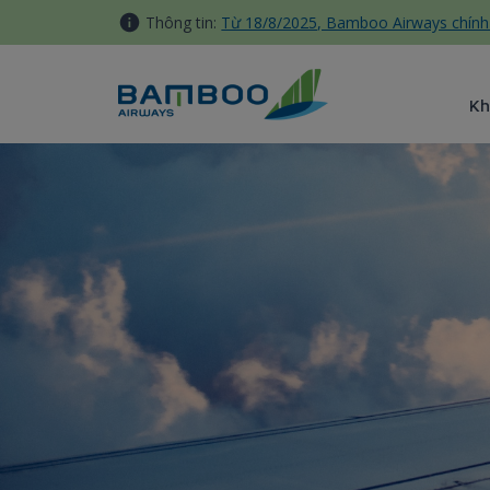
Truy cập nội dung luôn
Thông tin:
Từ 18/8/2025, Bamboo Airways chính 
Kh
Trên đối tác khác - Bamboo 