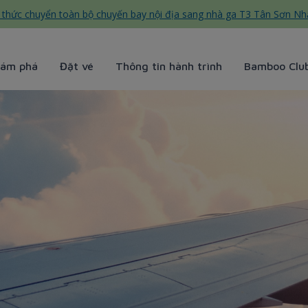
thức chuyển toàn bộ chuyến bay nội địa sang nhà ga T3 Tân Sơn Nh
ám phá
Đặt vé
Thông tin hành trình
Bamboo Clu
Airways