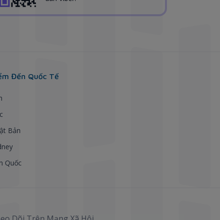
ểm Đến Quốc Tế
h
c
ật Bản
dney
n Quốc
eo Dõi Trên Mạng Xã Hội