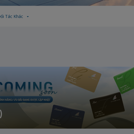
Đối Tác Khác
)