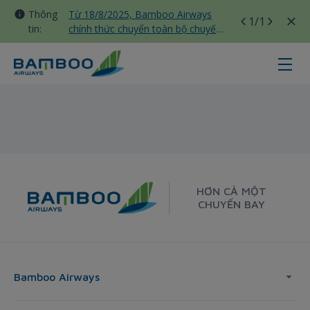
Thông
Từ 18/8/2025, Bamboo Airways
1
/1
tin:
chính thức chuyển toàn bộ chuyến
bay nội địa sang nhà ga T3 Tân
Sơn Nhất
Hàn Quốc - Bamboo Airways
HƠN CẢ MỘT
CHUYẾN BAY
Bamboo Airways