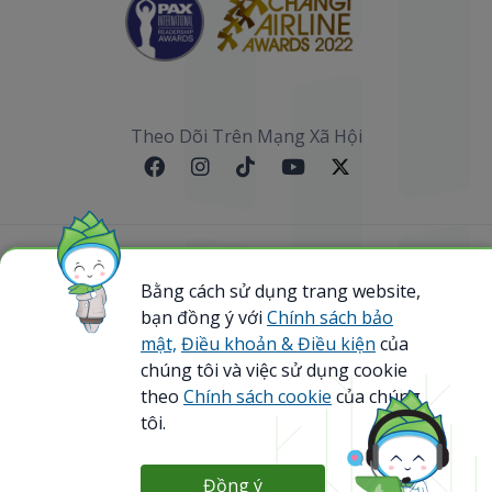
Theo Dõi Trên Mạng Xã Hội
Sơ đồ website
Bằng cách sử dụng trang website,
bạn đồng ý với
Chính sách bảo
@ 2023 Bamboo Airways Copyright. All Rights
Reserved.
mật,
Điều khoản & Điều kiện
của
Business Registration Code: 0107867370
chúng tôi và việc sử dụng cookie
theo
Chính sách cookie
của chúng
tôi.
Đồng ý