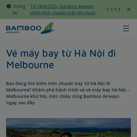
Thông
Từ 18/8/2025, Bamboo Airways
1
/1
tin:
chính thức chuyển toàn bộ chuyến
bay nội địa sang nhà ga T3 Tân
Sơn Nhất
Hanoi - Melbourne - Bamboo Airw
Vé máy bay từ Hà Nội đi
Melbourne
Bạn đang tìm kiếm một chuyến bay từ Hà Nội đi
Melbourne? Khám phá hành trình và vé máy bay Hà Nội –
Melbourne khứ hồi, một chiều cùng Bamboo Airways
ngay sau đây.