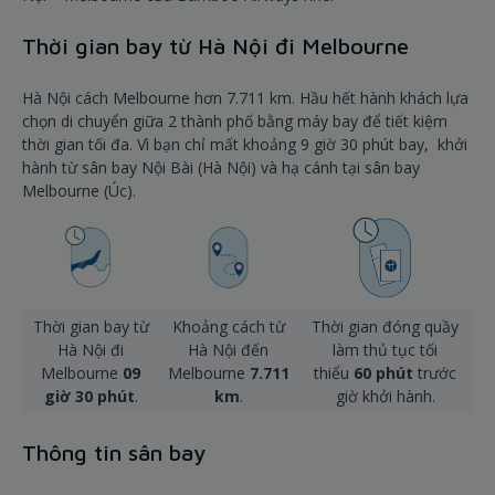
Thời gian bay từ Hà Nội đi Melbourne
Hà Nội cách Melbourne hơn 7.711 km. Hầu hết hành khách lựa
chọn di chuyển giữa 2 thành phố bằng máy bay để tiết kiệm
thời gian tối đa. Vì bạn chỉ mất khoảng 9 giờ 30 phút bay, khởi
hành từ sân bay Nội Bài (Hà Nội) và hạ cánh tại sân bay
Melbourne (Úc).
Thời gian bay từ
Khoảng cách từ
Thời gian đóng quầy
Hà Nội đi
Hà Nội đến
làm thủ tục tối
Melbourne
09
Melbourne
7.711
thiểu
60 phút
trước
giờ 30 phút
.
km
.
giờ khởi hành.
Thông tin sân bay