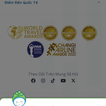
Điểm Đến Quốc Tế
Theo Dõi Trên Mạng Xã Hội
Sơ đồ website