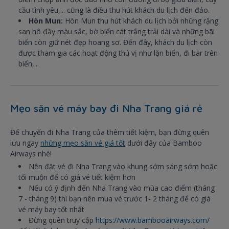
cầu tình yêu,... cũng là điều thu hút khách du lịch đến đảo.
Hòn Mun:
Hòn Mun thu hút khách du lịch bởi những rặng
san hô đầy màu sắc, bờ biển cát trắng trải dài và những bãi
biển còn giữ nét đẹp hoang sơ. Đến đây, khách du lịch còn
được tham gia các hoạt động thú vị như lặn biển, đi bar trên
biển,...
Mẹo săn vé máy bay đi Nha Trang giá rẻ
Đế chuyến đi Nha Trang của thêm tiết kiệm, bạn đừng quên
lưu ngay
những mẹo săn vé giá tốt
dưới đây của Bamboo
Airways nhé!
Nên đặt vé đi Nha Trang vào khung sớm sáng sớm hoặc
tối muộn để có giá vé tiết kiệm hơn
Nếu có ý định đến Nha Trang vào mùa cao điểm (tháng
7 - tháng 9) thì bạn nên mua vé trước 1- 2 tháng để có giá
vé máy bay tốt nhất
Đừng quên truy cập
https://www.bambooairways.com/