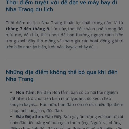
Thời điểm tuyệt vời để đặt vé máy bay đi
Nha Trang du lịch
Thời điểm du lịch Nha Trang thuận lợi nhất trong năm là từ
tháng 7 đến tháng 9
. Lúc này, thời tiết thành phố tương đối
mát mẻ, dễ chịu, thích hợp để bạn thưởng ngoạn cảnh biển
trong xanh đầy thơ mộng và tham gia các hoạt động giải trí
trên biển như lặn biển, lướt ván, kayak, nhảy dù,…
Những địa điểm không thể bỏ qua khi đến
Nha Trang
Hòn Tằm:
Khi đến Hòn tằm, bạn có cơ hội trải nghiệm
rất nhiều trò chơi trên biển như flyboard, dù kéo, chèo
thuyền kayak,... Hơn nữa, hòn đảo còn có rất nhiều địa điểm
chụp ảnh lung linh, độc đáo.
Đảo Điệp Sơn:
Đảo Điệp Sơn gây ấn tượng với bạn từ cái
nhìn đầu tiên bằng vẻ hoang sơ thơ mộng. Ngoài ra, những
điểm chụp ảnh độc đáo như con đường đi bộ giữa biển, cây