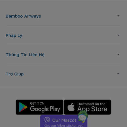
Bamboo Airways
Pháp Lý
Thông Tin Liên Hệ
Trợ Giúp